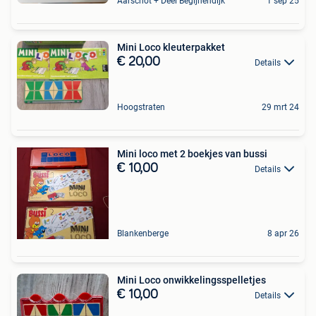
Aarschot + Deel Begijnendijk
1 sep 25
Mini Loco kleuterpakket
€ 20,00
Details
Hoogstraten
29 mrt 24
Mini loco met 2 boekjes van bussi
€ 10,00
Details
Blankenberge
8 apr 26
Mini Loco onwikkelingsspelletjes
€ 10,00
Details