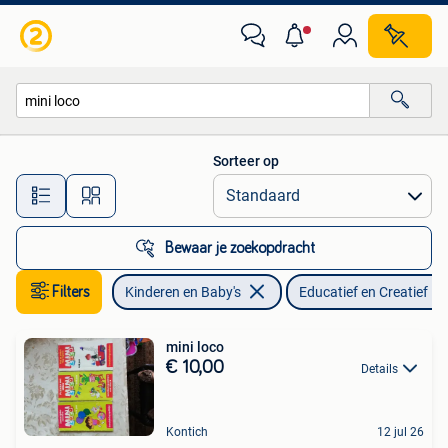
Speelgoed | Educatief en Creatief
Sorteer op
Alle afstanden…
Bewaar je zoekopdracht
Filters
Kinderen en Baby's
Educatief en Creatief
mini loco
€ 10,00
Details
Kontich
12 jul 26