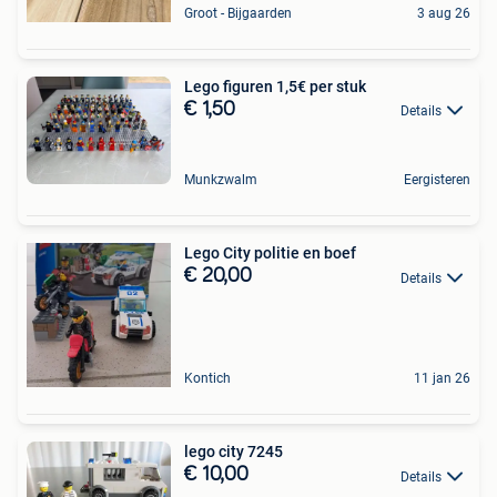
Groot - Bijgaarden
3 aug 26
Lego figuren 1,5€ per stuk
€ 1,50
Details
Munkzwalm
Eergisteren
Lego City politie en boef
€ 20,00
Details
Kontich
11 jan 26
lego city 7245
€ 10,00
Details