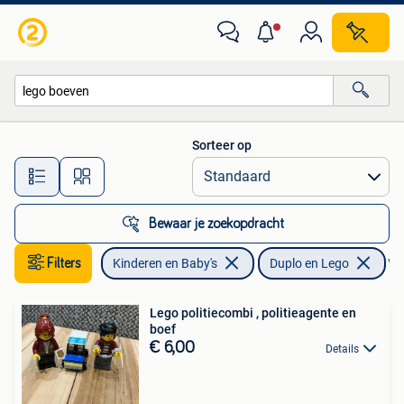
Speelgoed | Duplo en Lego
Sorteer op
Alle afstanden…
Bewaar je zoekopdracht
Filters
Kinderen en Baby's
Duplo en Lego
Ver
Lego politiecombi , politieagente en
boef
€ 6,00
Details