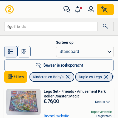
Speelgoed | Duplo en Lego
Sorteer op
Alle afstanden…
Bewaar je zoekopdracht
Filters
Kinderen en Baby's
Duplo en Lego
Ver
Lego Set - Friends - Amusement Park
Roller Coaster; Magic
€ 76,00
Details
Topadvertentie
Bezoek website
Eergisteren