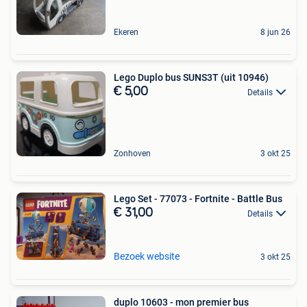
Ekeren
8 jun 26
Lego Duplo bus SUNS3T (uit 10946)
€ 5,00
Details
Zonhoven
3 okt 25
Lego Set - 77073 - Fortnite - Battle Bus
€ 31,00
Details
Bezoek website
3 okt 25
duplo 10603 - mon premier bus