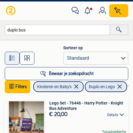
Speelgoed | Duplo en Lego
Sorteer op
Alle afstanden…
Bewaar je zoekopdracht
Filters
Kinderen en Baby's
Duplo en Lego
Ver
Lego Set - 76446 - Harry Potter - Knight
Bus Adventure
€ 20,00
Details
Topadvertentie