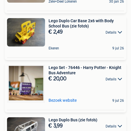
Zele+Deel Lokeren
30 jan 26
Lego Duplo Car Base 2x6 with Body
School Bus (zie foto's)
€ 2,49
Details
Ekeren
9 jul 26
Lego Set - 76446 - Harry Potter - Knight
Bus Adventure
€ 20,00
Details
Bezoek website
9 jul 26
Lego Duplo Bus (zie foto's)
€ 3,99
Details