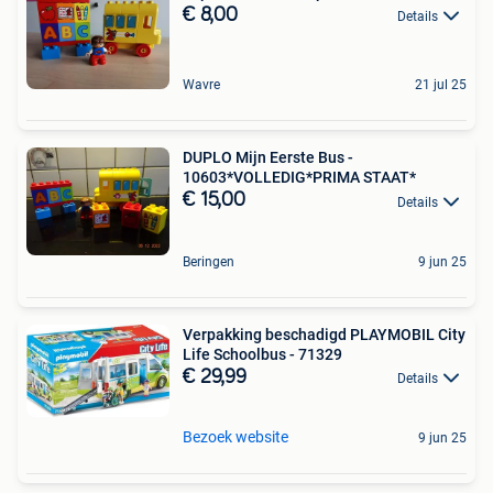
€ 8,00
Details
Wavre
21 jul 25
DUPLO Mijn Eerste Bus -
10603*VOLLEDIG*PRIMA STAAT*
€ 15,00
Details
Beringen
9 jun 25
Verpakking beschadigd PLAYMOBIL City
Life Schoolbus - 71329
€ 29,99
Details
Bezoek website
9 jun 25