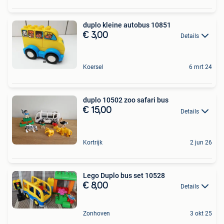
duplo kleine autobus 10851
€ 3,00
Details
Koersel
6 mrt 24
duplo 10502 zoo safari bus
€ 15,00
Details
Kortrijk
2 jun 26
Lego Duplo bus set 10528
€ 8,00
Details
Zonhoven
3 okt 25