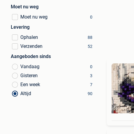
Moet nu weg
Moet nu weg
0
Levering
Ophalen
88
Verzenden
52
Aangeboden sinds
Vandaag
0
Gisteren
3
Een week
7
Altijd
90