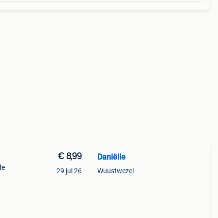
€ 8,99
Daniëlle
de
29 jul 26
Wuustwezel