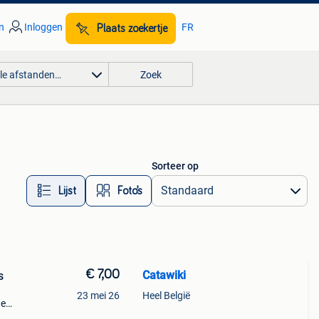
n
Inloggen
FR
Plaats zoekertje
lle afstanden…
Zoek
Sorteer op
Lijst
Foto’s
€ 7,00
Catawiki
s
23 mei 26
Heel België
de
 + €3