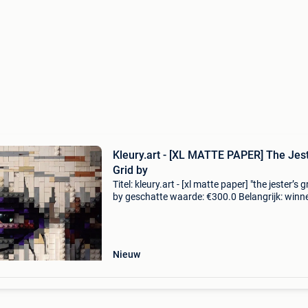
Kleury.art - [XL MATTE PAPER] The Jest
Grid by
Titel: kleury.art - [xl matte paper] "the jester’s g
by geschatte waarde: €300.0 Belangrijk: win
biedingen zijn exclusief 9% koperbescherming
details van de lot titel
Nieuw