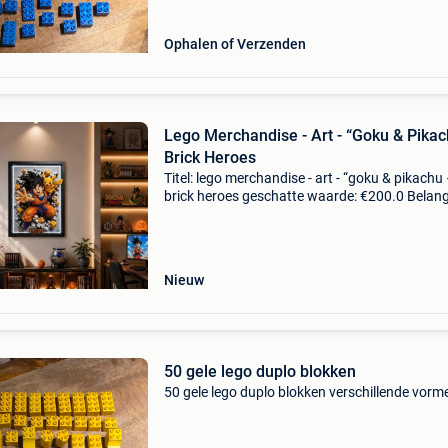
Ophalen of Verzenden
Lego Merchandise - Art - “Goku & Pika
Brick Heroes
Titel: lego merchandise - art - “goku & pikachu
brick heroes geschatte waarde: €200.0 Belangr
winnende biedingen zijn exclusief 9%
koperbescherming + €3 werk van de kunstena
ldm,
Nieuw
50 gele lego duplo blokken
50 gele lego duplo blokken verschillende vorm