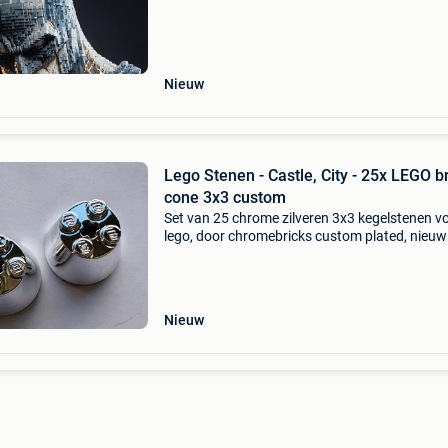
over het werk:het stuk dat wordt gepresentee
Nieuw
Lego Stenen - Castle, City - 25x LEGO b
cone 3x3 custom
Set van 25 chrome zilveren 3x3 kegelstenen v
lego, door chromebricks custom plated, nieuw
verzegelde verpakking, oorsprong denemarke
2020+, city-theme. Titel: lego stenen - castle, ci
25x
Nieuw