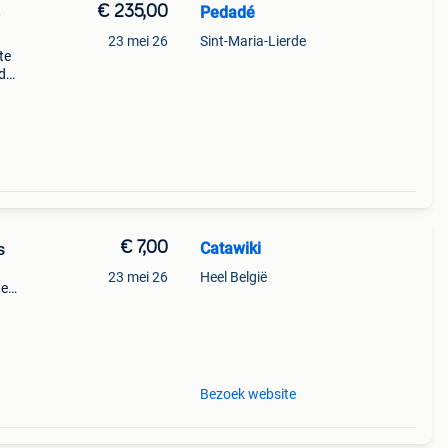
€ 235,00
Pedadé
e
23 mei 26
Sint-Maria-Lierde
te
d
it
€ 7,00
Catawiki
s
23 mei 26
Heel België
de
 + €3
rd
Bezoek website