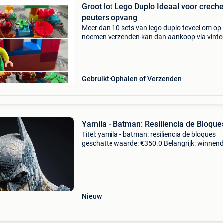
Groot lot Lego Duplo Ideaal voor crech
peuters opvang
Meer dan 10 sets van lego duplo teveel om op 
noemen verzenden kan dan aankoop via vinte
graag op delen in kleinere sets ook prijs kwalite
blokken zijn gewassen zijn nagekeken zijn
gesorteerd … h
Gebruikt
Ophalen of Verzenden
Yamila - Batman: Resiliencia de Bloque
Titel: yamila - batman: resiliencia de bloques
geschatte waarde: €350.0 Belangrijk: winnen
biedingen zijn exclusief 9% koperbescherming
over het werk:het stuk dat wordt gepresentee
Nieuw