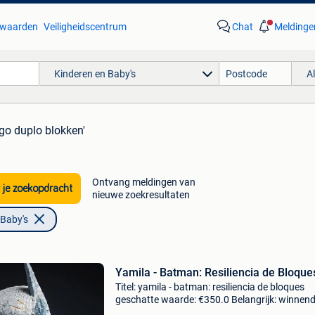
waarden
Veiligheidscentrum
Chat
Meldinge
Kinderen en Baby's
A
ego duplo blokken'
Ontvang meldingen van
 je zoekopdracht
nieuwe zoekresultaten
 Baby's
Yamila - Batman: Resiliencia de Bloque
Titel: yamila - batman: resiliencia de bloques
geschatte waarde: €350.0 Belangrijk: winnen
biedingen zijn exclusief 9% koperbescherming