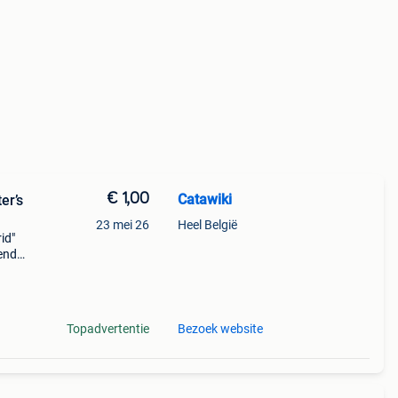
€ 1,00
Catawiki
er’s
23 mei 26
Heel België
rid"
nende
 + €3
Topadvertentie
Bezoek website