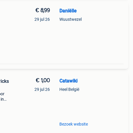
€ 8,99
Daniëlle
29 jul 26
Wuustwezel
€ 1,00
Catawiki
ricks
29 jul 26
Heel België
oor
 in
n,
ty -
Bezoek website