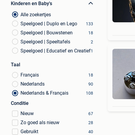
Kinderen en Baby's
Alle zoekertjes
Speelgoed | Duplo en Lego
133
Speelgoed | Bouwstenen
18
Speelgoed | Speeltafels
2
Speelgoed | Educatief en Creatief
1
Taal
Français
18
Nederlands
90
Nederlands & Français
108
Conditie
Nieuw
67
Zo goed als nieuw
28
Gebruikt
40