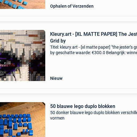
Ophalen of Verzenden
Kleury.art - [XL MATTE PAPER] The Jest
Grid by
Titel: kleury.art - [xl matte paper] "the jester’s g
by geschatte waarde: €300.0 Belangrijk: win
biedingen zijn exclusief 9% koperbescherming
details van de lot titel
Nieuw
50 blauwe lego duplo blokken
50 donker blauwe lego duplo blokken verschil
vormen