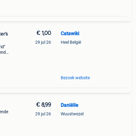
€ 1,00
Catawiki
er’s
29 jul 26
Heel België
rid"
nende
 + €3
Bezoek website
€ 8,99
Daniëlle
lende
29 jul 26
Wuustwezel