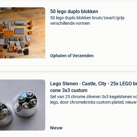
50 lego duplo blokken
50 lego duplo blokken bruin/zwart/grijs
verschillende vormen
Ophalen of Verzenden
Lego Stenen - Castle, City - 25x LEGO b
cone 3x3 custom
Set van 25 chrome zilveren 3x3 kegelstenen v
lego, door chromebricks custom plated, nieuw
verzegelde verpakking, oorsprong denemarke
2020+, city-theme. Titel: lego stenen - castle, ci
25x
Nieuw