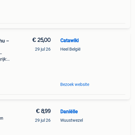
€ 25,00
Catawiki
chu –
29 jul 26
Heel België
 –
ijk:
ar
Bezoek website
€ 8,99
Daniëlle
en
29 jul 26
Wuustwezel