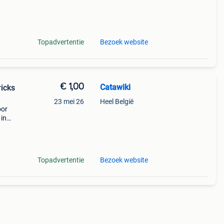
rd
Topadvertentie
Bezoek website
€ 1,00
Catawiki
ricks
23 mei 26
Heel België
oor
 in
n,
ty -
Topadvertentie
Bezoek website