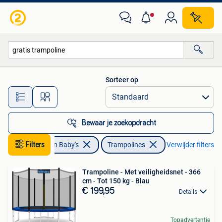
Speelgoed | Buiten | Trampolines
Sorteer op
Alle afstanden…
Bewaar je zoekopdracht
Kinderen en Baby's
Filters
Trampolines
Verwijder filters
Trampoline - Met veiligheidsnet - 366
cm - Tot 150 kg - Blau
€ 199,95
Details
Topadvertentie