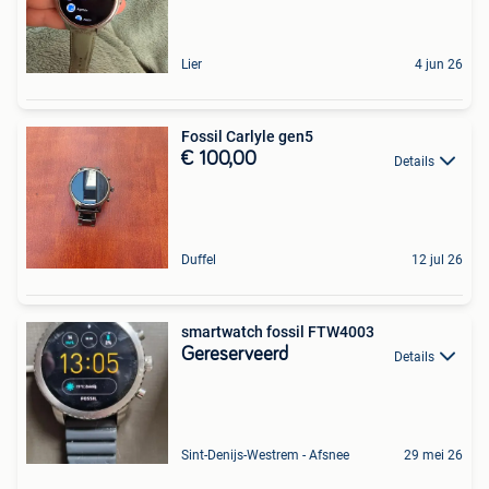
Lier
4 jun 26
Fossil Carlyle gen5
€ 100,00
Details
Duffel
12 jul 26
smartwatch fossil FTW4003
Gereserveerd
Details
Sint-Denijs-Westrem - Afsnee
29 mei 26