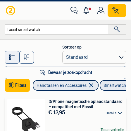
Smartwatches
Sorteer op
Alle afstanden…
Bewaar je zoekopdracht
Filters
Handtassen en Accessoires
Smartwatches
DrPhone magnetische oplaadstandaard
– compatibel met Fossil
€ 12,95
Details
Topadvertentie