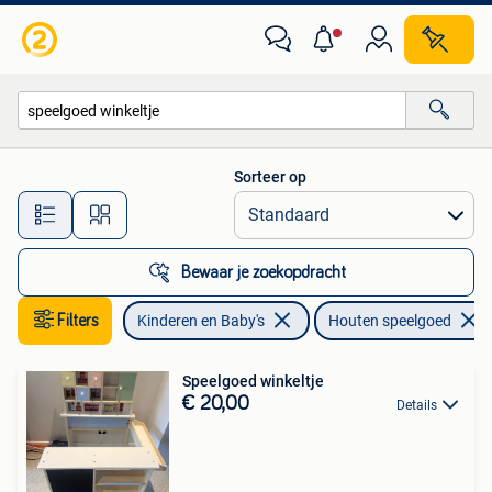
Speelgoed | Houten speelgoed
Sorteer op
Alle afstanden…
Bewaar je zoekopdracht
Filters
Kinderen en Baby's
Houten speelgoed
Speelgoed winkeltje
€ 20,00
Details