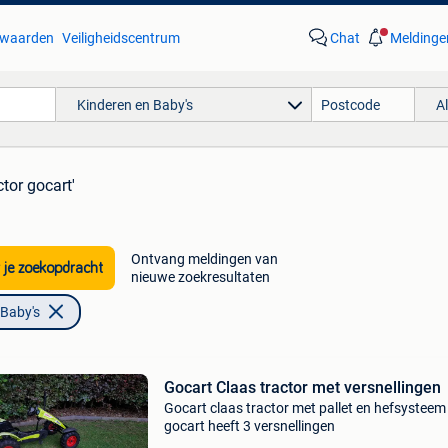
waarden
Veiligheidscentrum
Chat
Meldinge
Kinderen en Baby's
A
ctor gocart'
Ontvang meldingen van
 je zoekopdracht
nieuwe zoekresultaten
 Baby's
Gocart Claas tractor met versnellingen
Gocart claas tractor met pallet en hefsysteem
gocart heeft 3 versnellingen