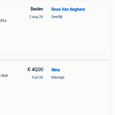
Bieden
Roos Van tieghem
2 aug 26
Deerlijk
#39;s
€ 40,00
Nina
 état
9 jul 26
Manage