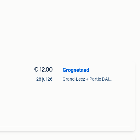
€ 12,00
Grognetnad
28 jul 26
Grand-Leez + Partie D'Aische-En-Refail