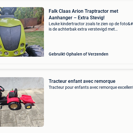
Falk Claas Arion Traptractor met
Aanhanger – Extra Stevig!
Leuke kindertractor zoals te zien op de foto&
is de achterbak extra verstevigd met
ijzeren/metalen profielen. Hierdoor is de bak
supersterk en kan er zeker 20 kg in worden
vervoerd zonder dat
Gebruikt
Ophalen of Verzenden
Tracteur enfant avec remorque
Tracteur pour enfants avec remorque excellent