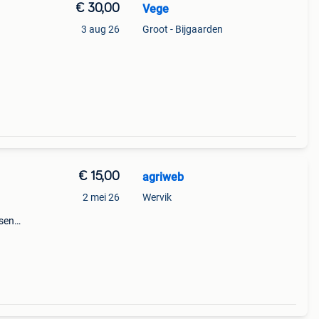
€ 30,00
Vege
3 aug 26
Groot - Bijgaarden
€ 15,00
agriweb
2 mei 26
Wervik
sen