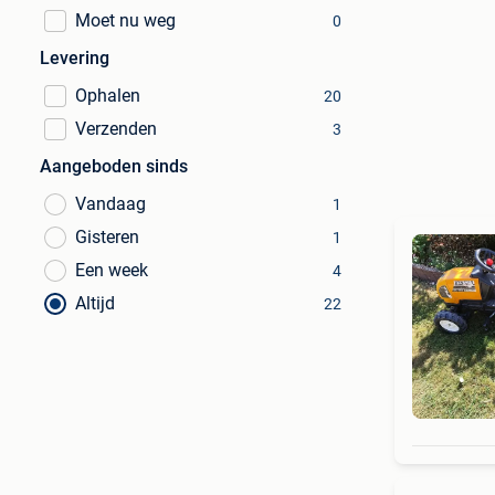
Moet nu weg
0
Levering
Ophalen
20
Verzenden
3
Aangeboden sinds
Vandaag
1
Gisteren
1
Een week
4
Altijd
22