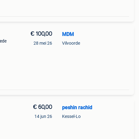
€ 100,00
MDM
oede
28 mei 26
Vilvoorde
€ 60,00
peshin rachid
14 jun 26
Kessel-Lo