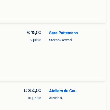
€ 15,00
Sara Puttemans
9 jul 26
Steenokkerzeel
€ 250,00
Ateliers du Gau
10 jun 26
Auvelais