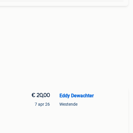
€ 20,00
Eddy Dewachter
7 apr 26
Westende