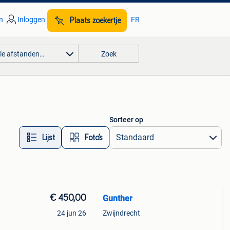
n
Inloggen
FR
Plaats zoekertje
lle afstanden…
Zoek
Sorteer op
Lijst
Foto’s
€ 450,00
Gunther
24 jun 26
Zwijndrecht