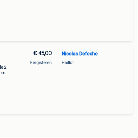
€ 45,00
Nicolas Defeche
Eergisteren
Haillot
de 2
5cm