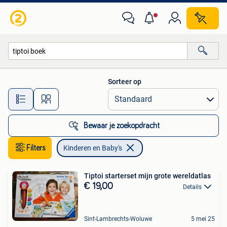
Kinderen en Baby's
Sorteer op
Alle afstanden…
Bewaar je zoekopdracht
Filters
Kinderen en Baby's
Tiptoi starterset mijn grote wereldatlas
€ 19,00
Details
Sint-Lambrechts-Woluwe
5 mei 25