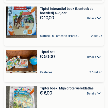
Tiptoi interactief boek Ik ontdek de
boerderij 4-7 jaar
€ 10,00
Details
Marche-En-Famenne +Partie De Baillonville Et Noiseux
2 dec 25
Tiptoi set
€ 50,00
Details
Kasterlee
27 mrt 26
Tiptoi boek. Mijn grote wereldatlas
€ 6,00
Details