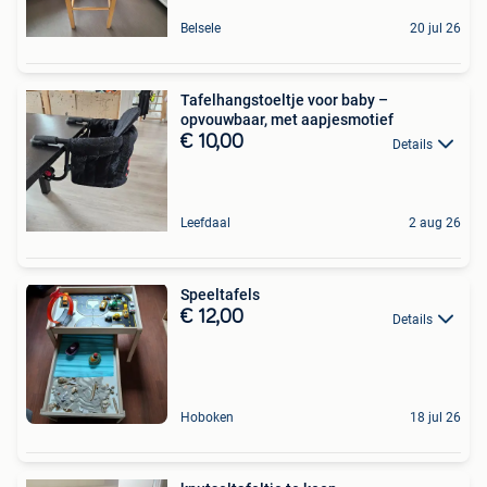
Belsele
20 jul 26
Tafelhangstoeltje voor baby –
opvouwbaar, met aapjesmotief
€ 10,00
Details
Leefdaal
2 aug 26
Speeltafels
€ 12,00
Details
Hoboken
18 jul 26