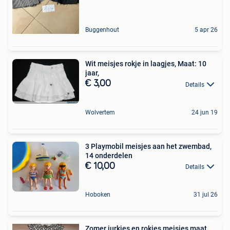
Buggenhout
5 apr 26
Wit meisjes rokje in laagjes, Maat: 10
jaar,
€ 3,00
Details
Wolvertem
24 jun 19
3 Playmobil meisjes aan het zwembad,
14 onderdelen
€ 10,00
Details
Hoboken
31 jul 26
Zomer jurkjes en rokjes meisjes maat