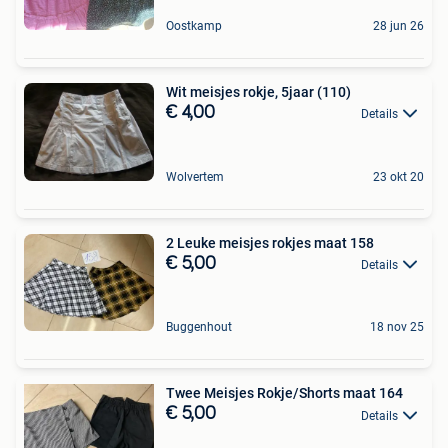
Oostkamp
28 jun 26
Wit meisjes rokje, 5jaar (110)
€ 4,00
Details
Wolvertem
23 okt 20
2 Leuke meisjes rokjes maat 158
€ 5,00
Details
Buggenhout
18 nov 25
Twee Meisjes Rokje/Shorts maat 164
€ 5,00
Details