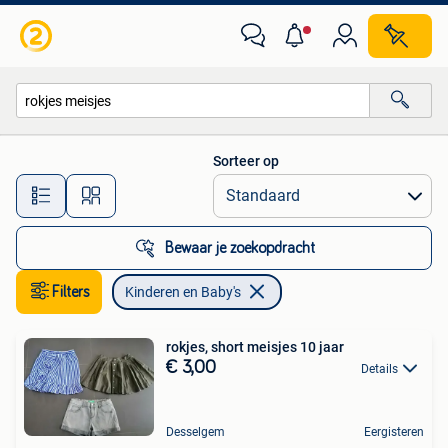
Kinderen en Baby's
Sorteer op
Alle afstanden…
Bewaar je zoekopdracht
Filters
Kinderen en Baby's
rokjes, short meisjes 10 jaar
€ 3,00
Details
Desselgem
Eergisteren