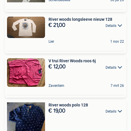
River woods longsleeve nieuw 128
€ 21,00
Details
Lier
1 nov 22
V trui River Woods roos 6j
€ 12,00
Details
Zaventem
7 mrt 26
River woods polo 128
€ 19,00
Details