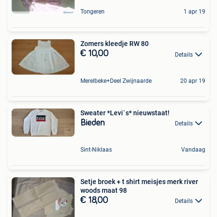
Tongeren
1 apr 19
Zomers kleedje RW 80
€ 10,00
Details
Merelbeke+Deel Zwijnaarde
20 apr 19
Sweater *Levi´s* nieuwstaat!
Bieden
Details
Sint-Niklaas
Vandaag
Setje broek + t shirt meisjes merk river
woods maat 98
€ 18,00
Details