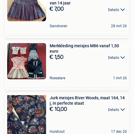
van 14 jaar
€ 7,00
Details
Ganshoren
28 mrt 26
Merkkleding meisjes M86 vanaf 1,50
euro
€ 1,50
Details
Roeselare
1 mrt 26
Jurk meisjes River Woods, maat 164, 14
j, in perfecte staat
€ 10,00
Details
Hulshout
17 dec 20