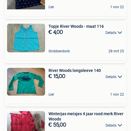
Lier
1 nov 22
Topje River Woods - maat 116
€ 4,00
Details
Grobbendonk
28 mrt 25
River Woods longsleeve 140
€ 15,00
Details
Lier
1 nov 22
Winterjas meisjes 4 jaar rood merk River
Woods
€ 55,00
Details