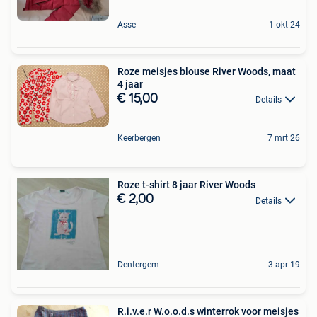
Asse
1 okt 24
Roze meisjes blouse River Woods, maat
4 jaar
€ 15,00
Details
Keerbergen
7 mrt 26
Roze t-shirt 8 jaar River Woods
€ 2,00
Details
Dentergem
3 apr 19
R.i.v.e.r W.o.o.d.s winterrok voor meisjes