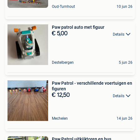
Oud-Turnhout
10 jun 26
Paw patrol auto met figuur
€ 5,00
Details
Destelbergen
5 jun 26
Paw Patrol - verschillende voertuigen en
figuren
€ 12,50
Details
Mechelen
14 jun 26
Paw Patrol uitkijktoren en bus