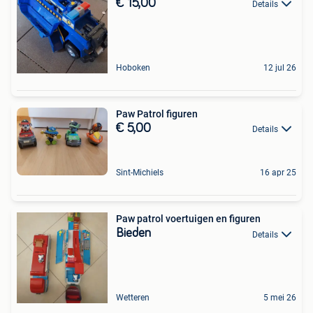
€ 15,00
Details
Hoboken
12 jul 26
Paw Patrol figuren
€ 5,00
Details
Sint-Michiels
16 apr 25
Paw patrol voertuigen en figuren
Bieden
Details
Wetteren
5 mei 26