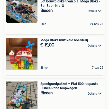
Lot bouwblokken van o.a. Mega Bloks -
BanBao - Kre-O
Bieden
Details
Bree
24 nov 23
Mega Bloks muzikale boerderij
€ 19,00
Details
Binkom
7 sep 25
Speelgoedpakket – Fiat 500 loopauto +
Fisher-Price loopwagen
Bieden
Details