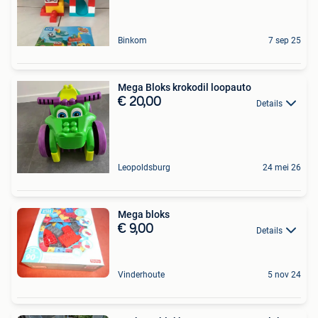
Binkom
7 sep 25
Mega Bloks krokodil loopauto
€ 20,00
Details
Leopoldsburg
24 mei 26
Mega bloks
€ 9,00
Details
Vinderhoute
5 nov 24