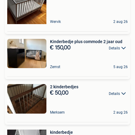
Wervik
2 aug 26
Kinderbedje plus commode 2 jaar oud
€ 150,00
Details
Zemst
5 aug 26
2 kinderbedjes
€ 50,00
Details
Merksem
2 aug 26
kinderbedje