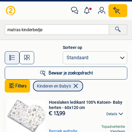
Kinderen en Baby's
Sorteer op
Alle afstanden…
Bewaar je zoekopdracht
Filters
Kinderen en Baby's
Hoeslaken ledikant 100% Katoen- Baby
herten - 60x120 cm
€ 13,99
Details
Topadvertentie
Bezoek website
Vandaag