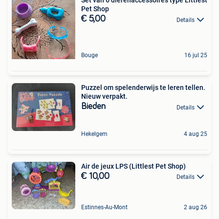
Set van 6 dierenaccessoires type Littlest
Pet Shop
€ 5,00
Details
Bouge
16 jul 25
Puzzel om spelenderwijs te leren tellen.
Nieuw verpakt.
Bieden
Details
Hekelgem
4 aug 25
Air de jeux LPS (Littlest Pet Shop)
€ 10,00
Details
Estinnes-Au-Mont
2 aug 26