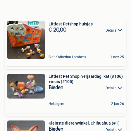
Littlest Petshop huisjes
€ 20,00
Details
Sint-Katherina-Lombeek
1 nov 25
Littlest Pet Shop, verjaardag: kat (#106)
+muis (#105)
Bieden
Details
Hekelgem
2 jan 26
Kleinste dierenwinkel, Chihuahua (#1)
Bieden
Details