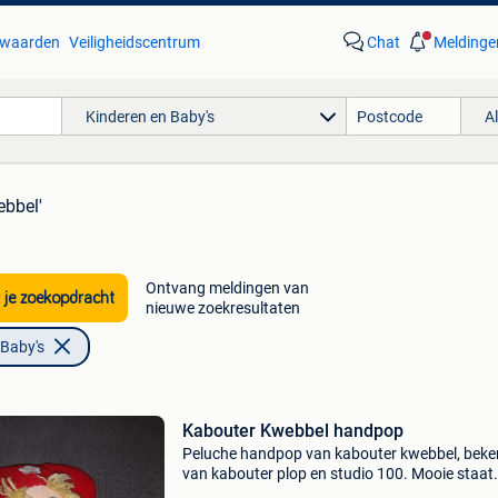
waarden
Veiligheidscentrum
Chat
Meldinge
Kinderen en Baby's
A
ebbel'
Ontvang meldingen van
 je zoekopdracht
nieuwe zoekresultaten
 Baby's
Kabouter Kwebbel handpop
Peluche handpop van kabouter kwebbel, bek
van kabouter plop en studio 100. Mooie staat.
Grootte: 27 cm.