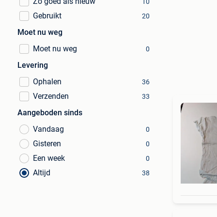
Zo goed als nieuw
10
Gebruikt
20
Moet nu weg
Moet nu weg
0
Levering
Ophalen
36
Verzenden
33
Aangeboden sinds
Vandaag
0
Gisteren
0
Een week
0
Altijd
38