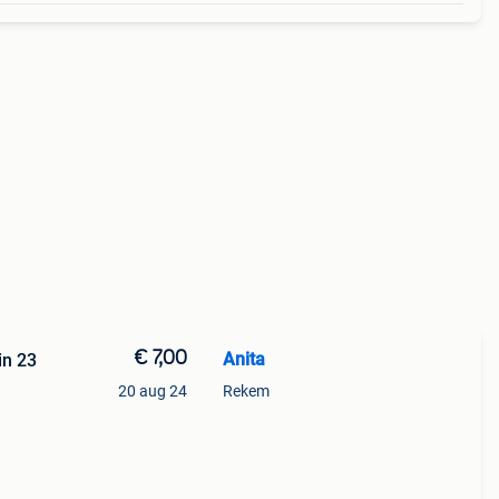
€ 7,00
Anita
in 23
20 aug 24
Rekem