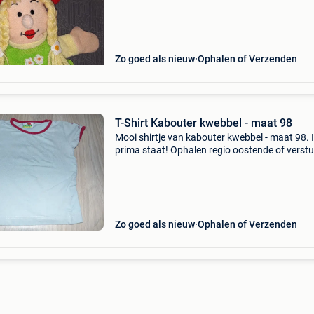
Zo goed als nieuw
Ophalen of Verzenden
T-Shirt Kabouter kwebbel - maat 98
Mooi shirtje van kabouter kwebbel - maat 98. 
prima staat! Ophalen regio oostende of verst
per gewone brievenbuspost voor € 3,60 je zoek
wordt ook in het frans getoond
Zo goed als nieuw
Ophalen of Verzenden