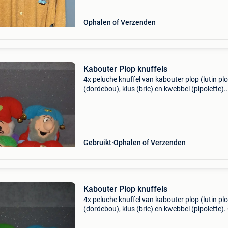
Ophalen of Verzenden
Kabouter Plop knuffels
4x peluche knuffel van kabouter plop (lutin plop
(dordebou), klus (bric) en kwebbel (pipolette).
Oudere exemplaren, in mooie staat en met bell
Bekend van studio 100. Grootte: 20 cm (zitten
Gebruikt
Ophalen of Verzenden
Kabouter Plop knuffels
4x peluche knuffel van kabouter plop (lutin plop
(dordebou), klus (bric) en kwebbel (pipolette)
items met belletjes. Mooie staat voor de leeftij
Grootte: 25 cm (zittend gemeten) bekend v