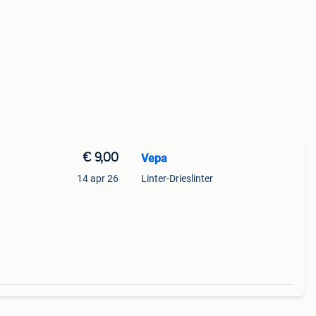
€ 9,00
Vepa
14 apr 26
Linter-Drieslinter