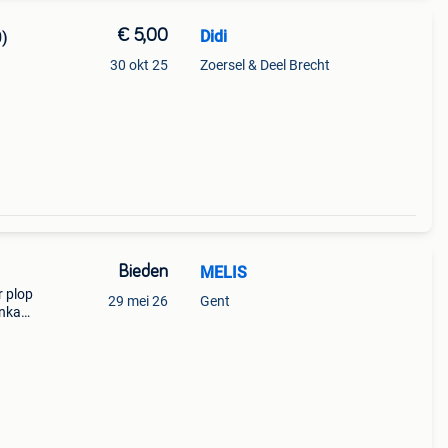
€ 5,00
Didi
)
30 okt 25
Zoersel & Deel Brecht
Bieden
MELIS
r plop
29 mei 26
Gent
nkast
ast
assen