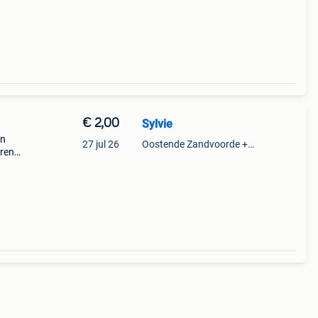
€ 2,00
Sylvie
In
27 jul 26
Oostende Zandvoorde +Oostende
uren
ertje