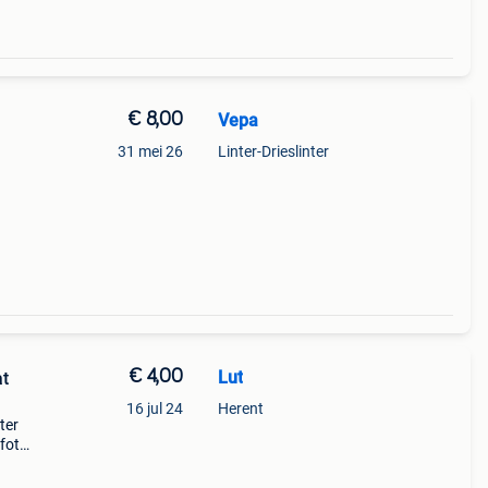
€ 8,00
Vepa
31 mei 26
Linter-Drieslinter
€ 4,00
Lut
at
16 jul 24
Herent
ter
 foto,
r wel