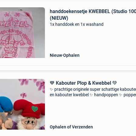
handdoekensetje KWEBBEL (Studio 100
(NIEUW)
1x handdoek en 1x washand
Nieuw
Ophalen
💙 Kabouter Plop & Kwebbel 💚
✨️ prachtige originele super schattige kaboute
en kabouter kwebbel ✨️ handpoppen ✨️ poppe
poppen ✨️ allebei nog in zeer goede staat ✨️ p
zowel voor een kinder hand als voor een volw
Ophalen of Verzenden