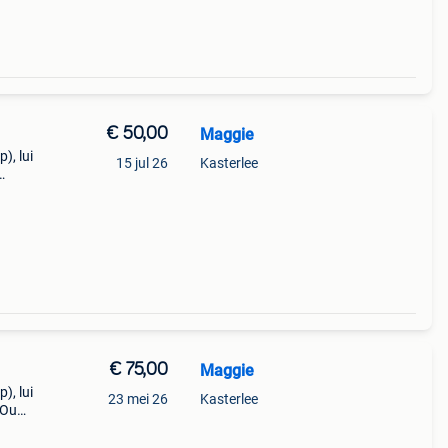
€ 50,00
Maggie
), lui
15 jul 26
Kasterlee
etjes.
€ 75,00
Maggie
), lui
23 mei 26
Kasterlee
. Oude
d.