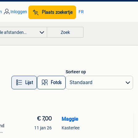
n
Inloggen
FR
Plaats zoekertje
lle afstanden…
Zoek
Sorteer op
Lijst
Foto’s
€ 7,00
Maggie
end
11 jan 26
Kasterlee