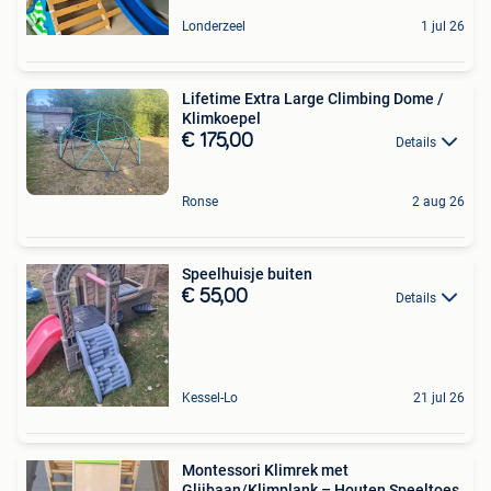
Londerzeel
1 jul 26
Lifetime Extra Large Climbing Dome /
Klimkoepel
€ 175,00
Details
Ronse
2 aug 26
Speelhuisje buiten
€ 55,00
Details
Kessel-Lo
21 jul 26
Montessori Klimrek met
Glijbaan/Klimplank – Houten Speeltoes