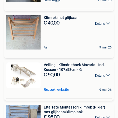
Gentbrugge
17 mei 26
Klimrek met glijbaan
€ 40,00
Details
As
9 mei 26
Veiling - Klimdriehoek Movario - Incl.
Kussen - 107x58cm - G
€ 90,00
Details
Bezoek website
9 mei 26
Ette Tete Montessori klimrek (Pikler)
met glijbaan/klimplank
€ 95,00
Details