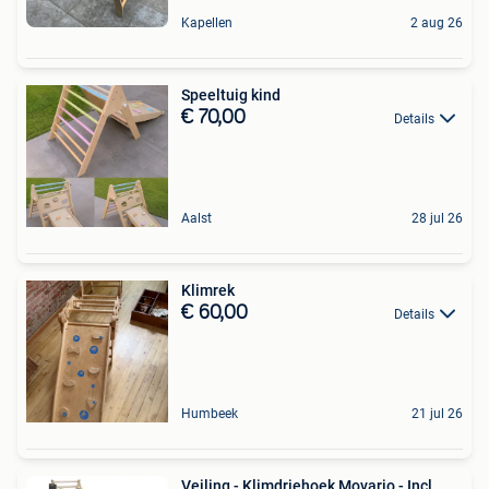
Kapellen
2 aug 26
Speeltuig kind
€ 70,00
Details
Aalst
28 jul 26
Klimrek
€ 60,00
Details
Humbeek
21 jul 26
Veiling - Klimdriehoek Movario - Incl.