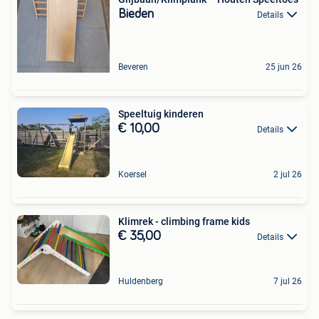
Bieden
Details
Beveren
25 jun 26
Speeltuig kinderen
€ 10,00
Details
Koersel
2 jul 26
Klimrek - climbing frame kids
€ 35,00
Details
Huldenberg
7 jul 26