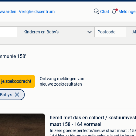
waarden
Veiligheidscentrum
Chat
Meldinge
Kinderen en Baby's
A
ommunie 158'
Ontvang meldingen van
 je zoekopdracht
nieuwe zoekresultaten
 Baby's
hemd met das en colbert / kostuumves
maat 158 - 164 vormsel
In zeer goede/perfecte/nieuw staat maat : 158