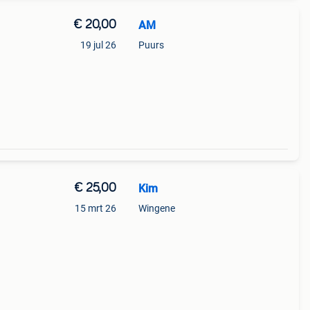
€ 20,00
AM
19 jul 26
Puurs
€ 25,00
Kim
15 mrt 26
Wingene