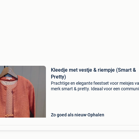
Kleedje met vestje & riempje (Smart &
Pretty)
Prachtige en elegante feestset voor meisjes v
merk smart & pretty. Ideaal voor een communi
lentefeest, bruiloft of andere feestelijke
gelegenheid! De set bestaat uit: mouwloze jur
fij
Zo goed als nieuw
Ophalen