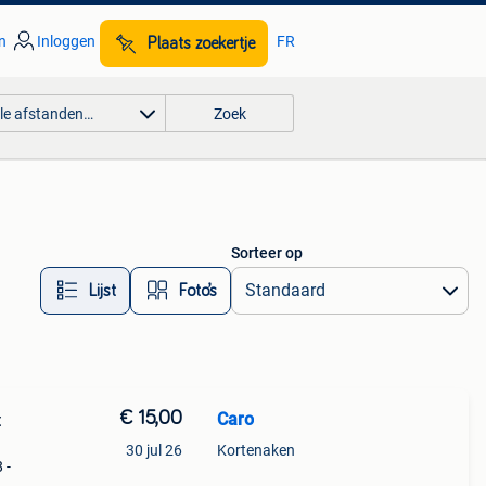
n
Inloggen
FR
Plaats zoekertje
lle afstanden…
Zoek
Sorteer op
Lijst
Foto’s
€ 15,00
Caro
t
30 jul 26
Kortenaken
 -