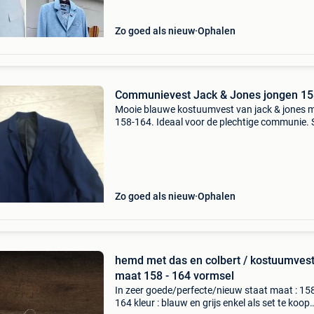
Zo goed als nieuw
Ophalen
Communievest Jack & Jones jongen 15
Mooie blauwe kostuumvest van jack & jones 
158-164. Ideaal voor de plechtige communie. 
beeldig. Nieuwprijs 79,99 euro.
Zo goed als nieuw
Ophalen
hemd met das en colbert / kostuumves
maat 158 - 164 vormsel
In zeer goede/perfecte/nieuw staat maat : 158
164 kleur : blauw en grijs enkel als set te koop