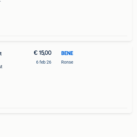
€ 15,00
BENE
t
6 feb 26
Ronse
st