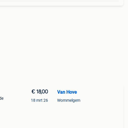
€ 18,00
Van Hove
de
18 mrt 26
Wommelgem