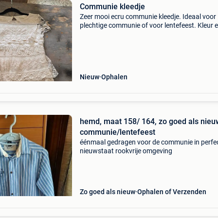
Communie kleedje
Zeer mooi ecru communie kleedje. Ideaal voor
plechtige communie of voor lentefeest. Kleur 
van het merk zara maat 158/164 zelf af te hal
kuurne of kan verstuurd worden mits betaling
verze
Nieuw
Ophalen
hemd, maat 158/ 164, zo goed als nieu
communie/lentefeest
éénmaal gedragen voor de communie in perfe
nieuwstaat rookvrije omgeving
Zo goed als nieuw
Ophalen of Verzenden