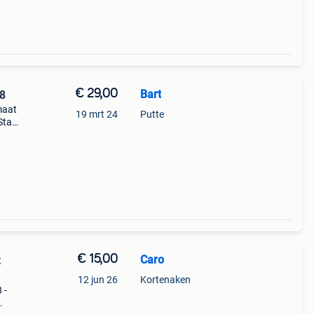
€ 29,00
Bart
8
maat
19 mrt 24
Putte
Staat
€ 15,00
Caro
t
12 jun 26
Kortenaken
 -