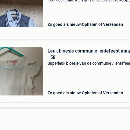
164 kleur : blauw en grijs enkel als set te koop
ideaal voor feest / communie of vormsel
Zo goed als nieuw
Ophalen of Verzenden
Leuk bloesje communie lentefeest maa
158
Superleuk bloesje van de communie / lentefee
Zo goed als nieuw
Ophalen of Verzenden