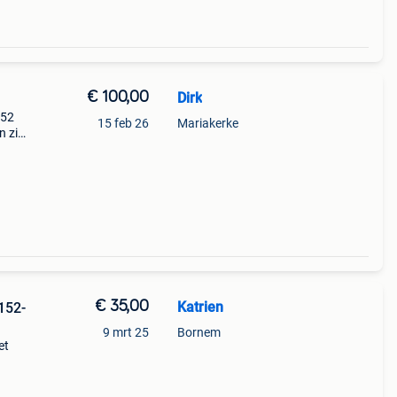
€ 100,00
Dirk
152
15 feb 26
Mariakerke
n zie
€ 35,00
Katrien
152-
9 mrt 25
Bornem
et