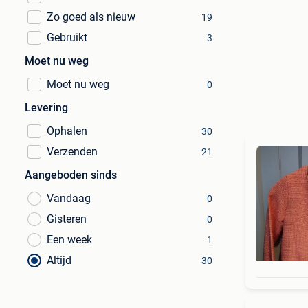
Zo goed als nieuw
19
Gebruikt
3
Moet nu weg
Moet nu weg
0
Levering
Ophalen
30
Verzenden
21
Aangeboden sinds
Vandaag
0
Gisteren
0
Een week
1
Altijd
30