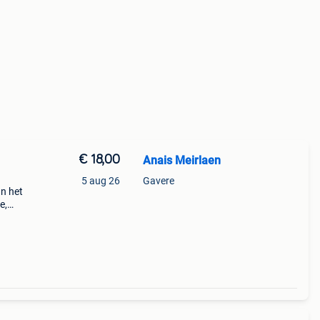
€ 18,00
Anais Meirlaen
5 aug 26
Gavere
an het
e,
k met