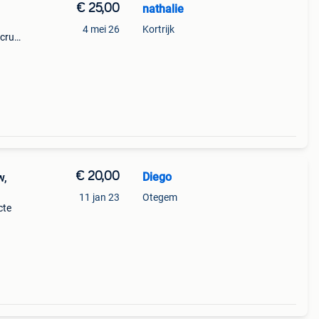
€ 25,00
nathalie
4 mei 26
Kortrijk
ecru
en in
 van
€ 20,00
Diego
w,
11 jan 23
Otegem
cte