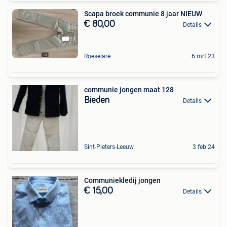
Scapa broek communie 8 jaar NIEUW
€ 80,00
Details
Roeselare
6 mrt 23
communie jongen maat 128
Bieden
Details
Sint-Pieters-Leeuw
3 feb 24
Communiekledij jongen
€ 15,00
Details