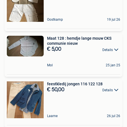
Oostkamp
19 jul 26
Maat 128 : hemdje lange mouw CKS
communie nieuw
€ 5,00
Details
Mol
25 jan 25
feestkledij jongen 116 122 128
€ 50,00
Details
Laarne
26 jul 26