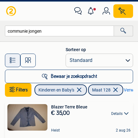
Kinderkleding | Maat 128
Sorteer op
Alle afstanden…
Bewaar je zoekopdracht
Filters
Kinderen en Baby's
Maat 128
Verwijde
Blazer Terre Bleue
€ 35,00
Details
Heist
2 aug 26