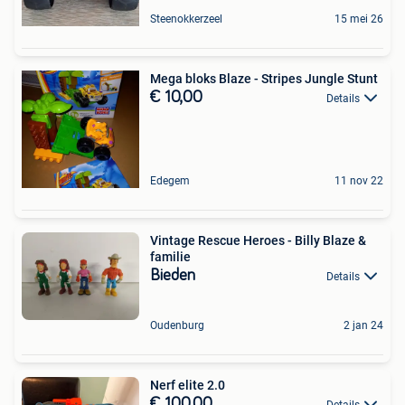
Steenokkerzeel
15 mei 26
Mega bloks Blaze - Stripes Jungle Stunt
€ 10,00
Details
Edegem
11 nov 22
Vintage Rescue Heroes - Billy Blaze &
familie
Bieden
Details
Oudenburg
2 jan 24
Nerf elite 2.0
€ 100,00
Details