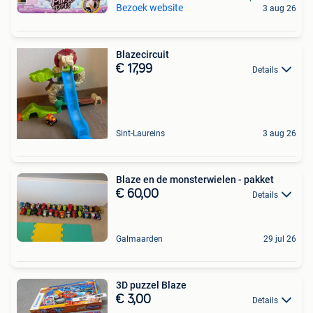
Bezoek website
3 aug 26
Blazecircuit
€ 17,99
Details
Sint-Laureins
3 aug 26
Blaze en de monsterwielen - pakket
€ 60,00
Details
Galmaarden
29 jul 26
3D puzzel Blaze
€ 3,00
Details