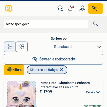
Kinderen en Baby's
Sorteer op
Alle afstanden…
Bewaar je zoekopdracht
Filters
Kinderen en Baby's
Purse Pets - Glamicorn Eenhoorn
Interactieve Tas en Knuff...
€ 17,95
Details
Topadvertentie