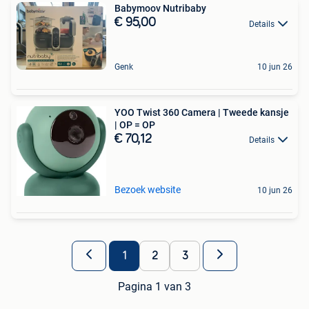
Babymoov Nutribaby
€ 95,00
Details
Genk
10 jun 26
YOO Twist 360 Camera | Tweede kansje
| OP = OP
€ 70,12
Details
Bezoek website
10 jun 26
1
2
3
Pagina 1 van 3