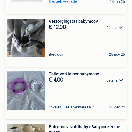
Bezoek website
14 jan 26
Verzorgingstas babymoov
€ 12,00
Details
Borgloon
25 nov 25
Toiletverkleiner babymoov
€ 4,00
Details
Lokeren+Deel Overmere En Zele
28 dec 24
Babymoov Nutribaby+ Babycooker met
mixer