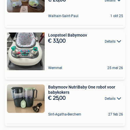
Details
Walhain-Saint-Paul
1 okt 25
Loopstoel Babymoov
€ 33,00
Details
Wemmel
25 mei 26
Babymoov NutriBaby One robot voor
babykokers
€ 25,00
Details
Sint-Agatha-Berchem
27 feb 26