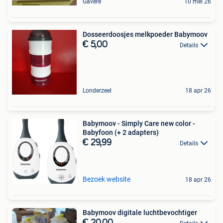
Gavere
10 mei 26
Dosseerdoosjes melkpoeder Babymoov
€ 5,00
Details
Londerzeel
18 apr 26
Babymoov - Simply Care new color -
Babyfoon (+ 2 adapters)
€ 29,99
Details
Bezoek website
18 apr 26
Babymoov digitale luchtbevochtiger
€ 20,00