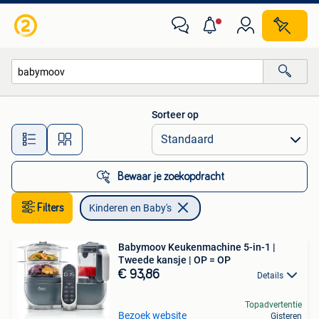
Kinderen en Baby's
Sorteer op
Alle afstanden…
Bewaar je zoekopdracht
Filters
Kinderen en Baby's
Babymoov Keukenmachine 5-in-1 |
Tweede kansje | OP = OP
€ 93,86
Details
Topadvertentie
Bezoek website
Gisteren