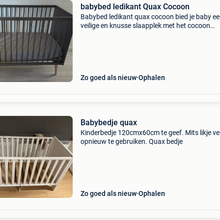
babybed ledikant Quax Cocoon
Babybed ledikant quax cocoon bied je baby e
veilige en knusse slaapplek met het cocoon
babybed 120 x 60 cm. Met zijn afmetingen va
x 65 x 89 cm vormt het een geborgen cocon w
je kleine dro
Zo goed als nieuw
Ophalen
Babybedje quax
Kinderbedje 120cmx60cm te geef. Mits likje ve
opnieuw te gebruiken. Quax bedje
Zo goed als nieuw
Ophalen