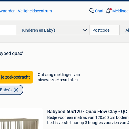
waarden
Veiligheidscentrum
Chat
Meldinge
Kinderen en Baby's
A
bybed quax'
Ontvang meldingen van
 je zoekopdracht
nieuwe zoekresultaten
 Baby's
Babybed 60x120 - Quax Flow Clay - QC
Bedje voor een matras van 120x60 cm bodem
bed is verstelbaar op 3 hoogtes voorzien van 
massief beuken voetjes conform : en 716:201