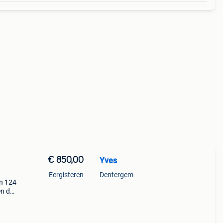
€ 850,00
Yves
Eergisteren
Dentergem
n 124
en de
 57
 voor