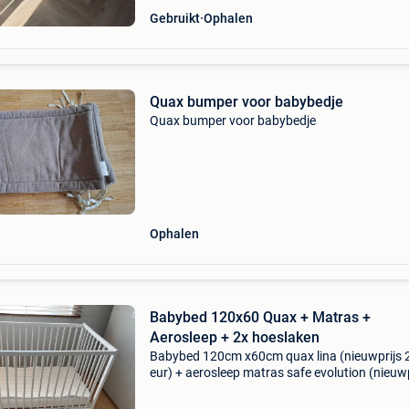
Gebruikt
Ophalen
Quax bumper voor babybedje
Quax bumper voor babybedje
Ophalen
Babybed 120x60 Quax + Matras +
Aerosleep + 2x hoeslaken
Babybed 120cm x60cm quax lina (nieuwprijs 
eur) + aerosleep matras safe evolution (nieuwp
159 eur) + 2x bijhorende witte aerosleep
hoeslakens. Bed lina voldoet aan de en