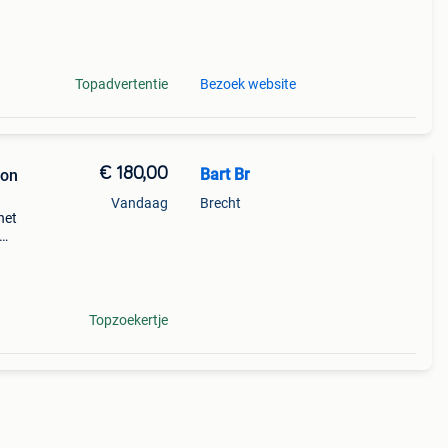
Topadvertentie
Bezoek website
€ 180,00
Bart Br
ion
Vandaag
Brecht
het
d met
 Het
Topzoekertje