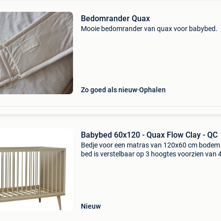
Bedomrander Quax
Mooie bedomrander van quax voor babybed.
Zo goed als nieuw
Ophalen
Babybed 60x120 - Quax Flow Clay - QC
Bedje voor een matras van 120x60 cm bodem
bed is verstelbaar op 3 hoogtes voorzien van 
massief beuken voetjes conform : en 716:201
afmetingen : 124x65x89h adviesprijs: 487€ dit
bedje heeft
Nieuw