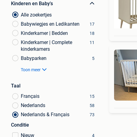
Kinderen en Baby's
Alle zoekertjes
Babywiegjes en Ledikanten
17
Kinderkamer | Bedden
18
Kinderkamer | Complete
11
kinderkamers
Babyparken
5
Toon meer
Taal
Français
15
Nederlands
58
Nederlands & Français
73
Conditie
Nieuw
4