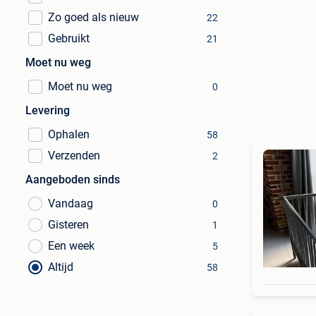
Zo goed als nieuw
22
Gebruikt
21
Moet nu weg
Moet nu weg
0
Levering
Ophalen
58
Verzenden
2
Aangeboden sinds
Vandaag
0
Gisteren
1
Een week
5
Altijd
58