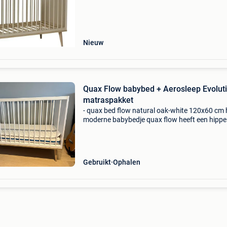
afmetingen : 124x65x89h adviesprijs: 487€ dit
bedje heeft
Nieuw
Quax Flow babybed + Aerosleep Evolut
matraspakket
- quax bed flow natural oak-white 120x60 cm 
moderne babybedje quax flow heeft een hippe
scandinavische look. Het meubel is uitgevoer
speelse ronde pootjes en smalle ronde spijlen.
babybed
Gebruikt
Ophalen