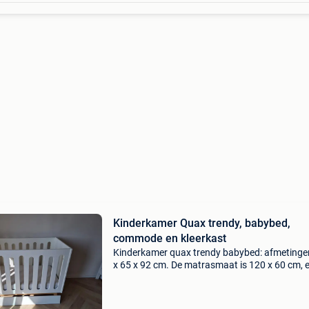
Kinderkamer Quax trendy, babybed,
commode en kleerkast
Kinderkamer quax trendy babybed: afmetinge
x 65 x 92 cm. De matrasmaat is 120 x 60 cm, 
bodem is in 3 verschillende hoogtes (28, 44 en
cm) verstelbaar, één zijpaneel is verwijderbaar