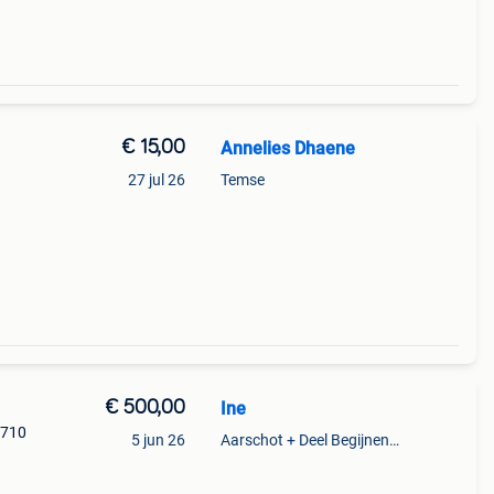
€ 15,00
Annelies Dhaene
.
27 jul 26
Temse
€ 500,00
Ine
€710
5 jun 26
Aarschot + Deel Begijnendijk