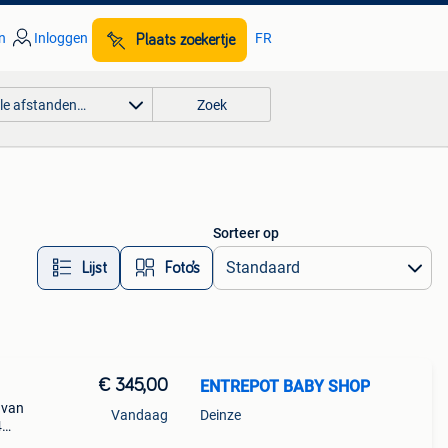
n
Inloggen
FR
Plaats zoekertje
lle afstanden…
Zoek
Sorteer op
Lijst
Foto’s
€ 345,00
ENTREPOT BABY SHOP
 van
Vandaag
Deinze
4
7