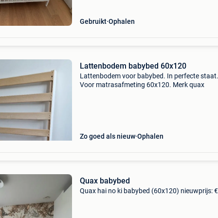
716:2008+a1:2013 normen
Gebruikt
Ophalen
Lattenbodem babybed 60x120
Lattenbodem voor babybed. In perfecte staat
Voor matrasafmeting 60x120. Merk quax
Zo goed als nieuw
Ophalen
Quax babybed
Quax hai no ki babybed (60x120) nieuwprijs: 