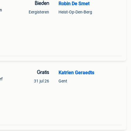
Bieden
Robin De Smet
en
Eergisteren
Heist-Op-Den-Berg
n 124
aarin
Gratis
Katrien Geraedts
rf
31 jul 26
Gent