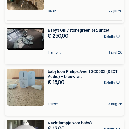
Balen
22 jul 26
Baby's Only stonegreen set/uitzet
€ 250,00
Details
Hamont
12 jul 26
babyfoon Philips Avent SCD503 (DECT
Audio) – blauw-wit
€ 15,00
Details
Leuven
3 aug 26
Nachtlampje voor baby's
€ 12,00