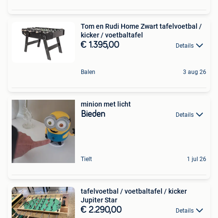
Tom en Rudi Home Zwart tafelvoetbal /
kicker / voetbaltafel
€ 1.395,00
Details
Balen
3 aug 26
minion met licht
Bieden
Details
Tielt
1 jul 26
tafelvoetbal / voetbaltafel / kicker
Jupiter Star
€ 2.290,00
Details