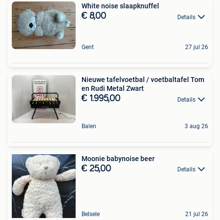
White noise slaapknuffel
€ 8,00
Details
Gent
27 jul 26
Nieuwe tafelvoetbal / voetbaltafel Tom
en Rudi Metal Zwart
€ 1.995,00
Details
Balen
3 aug 26
Moonie babynoise beer
€ 25,00
Details
Belsele
21 jul 26