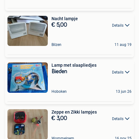
Nacht lampje
€ 5,00
Details
Bilzen
11 aug 19
Lamp met slaapliedjes
Bieden
Details
Hoboken
13 jun 26
Zeppe en Zikki lampjes
€ 3,00
Details
Wommelgem
16 nov 25