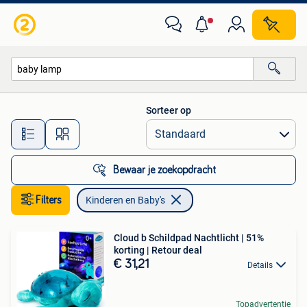
Kinderen en Baby's
Sorteer op
Alle afstanden…
Bewaar je zoekopdracht
Filters
Kinderen en Baby's
Cloud b Schildpad Nachtlicht | 51%
korting | Retour deal
€ 31,21
Details
Topadvertentie