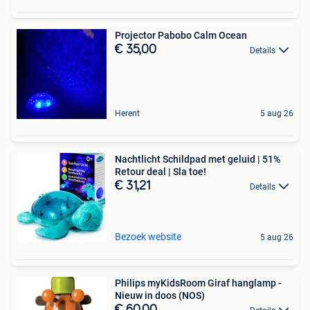
Projector Pabobo Calm Ocean
€ 35,00
Details
Herent
5 aug 26
Nachtlicht Schildpad met geluid | 51%
Retour deal | Sla toe!
€ 31,21
Details
Bezoek website
5 aug 26
Philips myKidsRoom Giraf hanglamp -
Nieuw in doos (NOS)
€ 60,00