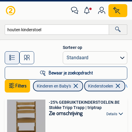
Kinderstoelen
Sorteer op
Alle afstanden…
Bewaar je zoekopdracht
Filters
Kinderen en Baby's
Kinderstoelen
Ver
-25% GEBRUIKTEKINDERSTOELEN.BE
Stokke Tripp Trapp | triptrap
Zie omschrijving
Details