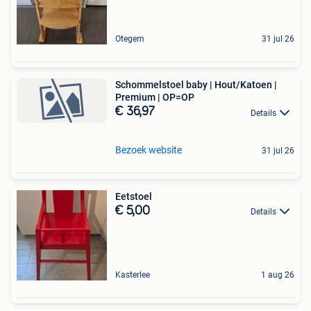
Otegem
31 jul 26
Schommelstoel baby | Hout/Katoen |
Premium | OP=OP
€ 36,97
Details
Bezoek website
31 jul 26
Eetstoel
€ 5,00
Details
Kasterlee
1 aug 26