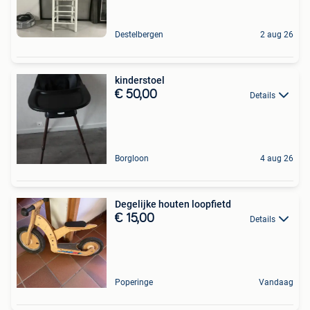
Destelbergen
2 aug 26
kinderstoel
€ 50,00
Details
Borgloon
4 aug 26
Degelijke houten loopfietd
€ 15,00
Details
Poperinge
Vandaag