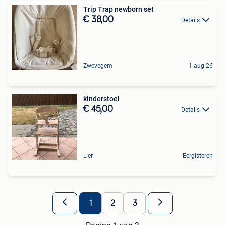
Trip Trap newborn set
€ 38,00
Details
Zwevegem
1 aug 26
kinderstoel
€ 45,00
Details
Lier
Eergisteren
1
2
3