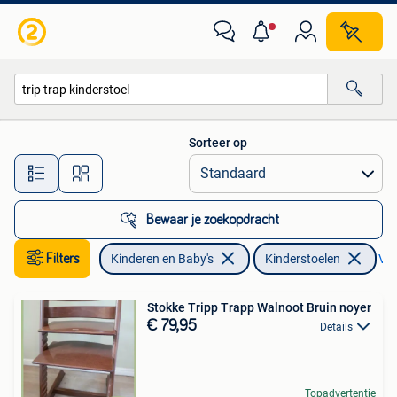
Kinderstoelen
Sorteer op
Alle afstanden…
Bewaar je zoekopdracht
Filters
Kinderen en Baby's
Kinderstoelen
Ver
Stokke Tripp Trapp Walnoot Bruin noyer
€ 79,95
Details
Topadvertentie