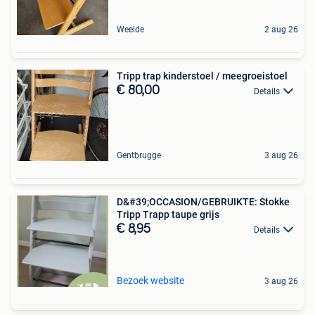
Weelde
2 aug 26
Tripp trap kinderstoel / meegroeistoel
€ 80,00
Details
Gentbrugge
3 aug 26
D&#39;OCCASION/GEBRUIKTE: Stokke
Tripp Trapp taupe grijs
€ 8,95
Details
Bezoek website
3 aug 26