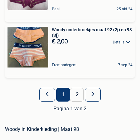
Paal
25 okt 24
Woody onderbroekjes maat 92 (2j) en 98
(3j)
€ 2,00
Details
Erembodegem
7 sep 24
1
2
Pagina 1 van 2
Woody in Kinderkleding | Maat 98