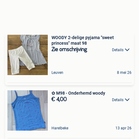
WOODY 2-delige pyjama "sweet
princess" maat 98
Zie omschrijving
Details
Leuven
8 mei 26
✿ M98 - Onderhemd woody
€ 4,00
Details
Harelbeke
13 apr 26