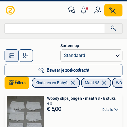
Kinderkleding | Maat 98
Sorteer op
Alle afstanden…
Bewaar je zoekopdracht
Filters
Kinderen en Baby's
Maat 98
WOO
Woody slips jongen - maat 98 - 6 stuks =
€ 5
€ 5,00
Details