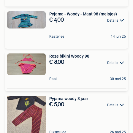
Pyjama - Woody - Maat 98 (meisjes)
€ 4,00
Details
Kasterlee
14 jun 25
Roze bikini Woody 98
€ 8,00
Details
Paal
30 mei 25
Pyjama woody 3 jaar
€ 5,00
Details
Diksmuide
26 mei 25