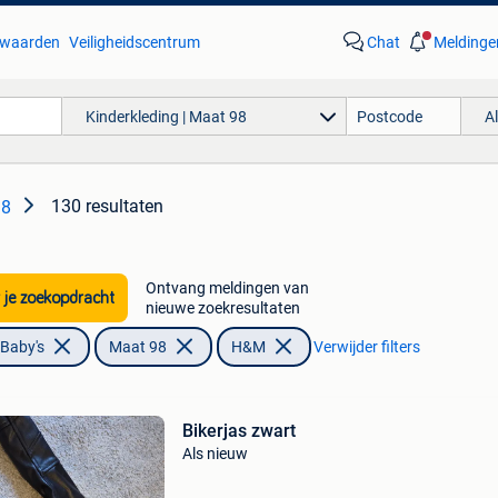
waarden
Veiligheidscentrum
Chat
Meldinge
Kinderkleding | Maat 98
A
130 resultaten
98
Ontvang meldingen van
 je zoekopdracht
nieuwe zoekresultaten
 Baby's
Maat 98
H&M
Verwijder filters
Bikerjas zwart
Als nieuw