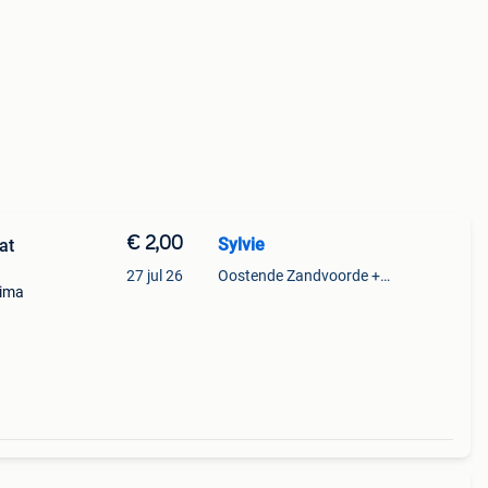
€ 2,00
Sylvie
at
27 jul 26
Oostende Zandvoorde +Oostende
rima
st