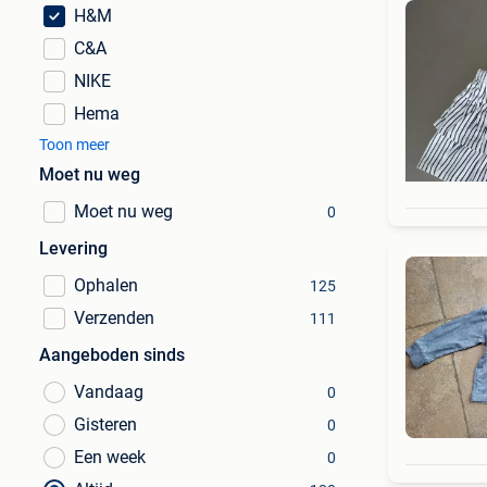
H&M
C&A
NIKE
Hema
Toon meer
Moet nu weg
Moet nu weg
0
Levering
Ophalen
125
Verzenden
111
Aangeboden sinds
Vandaag
0
Gisteren
0
Een week
0