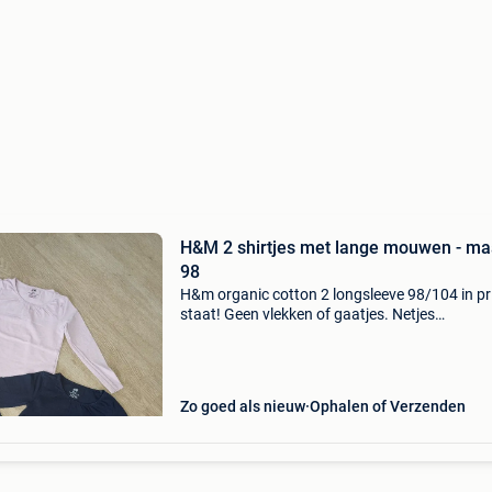
H&M 2 shirtjes met lange mouwen - ma
98
H&m organic cotton 2 longsleeve 98/104 in p
staat! Geen vlekken of gaatjes. Netjes
onderhouden :) samen €2. Op te halen regio
oostende versturen per gewone brievenbuspo
voor € 3,60
Zo goed als nieuw
Ophalen of Verzenden