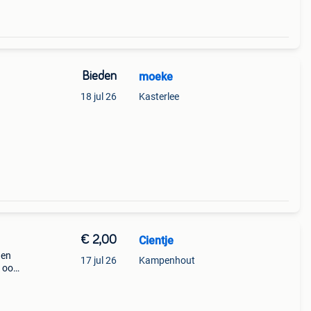
Bieden
moeke
18 jul 26
Kasterlee
€ 2,00
Cientje
 en
17 jul 26
Kampenhout
e ook
 kg