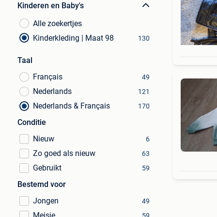
Kinderen en Baby's
Alle zoekertjes
Kinderkleding | Maat 98
130
Taal
Français
49
Nederlands
121
Nederlands & Français
170
Conditie
Nieuw
6
Zo goed als nieuw
63
Gebruikt
59
Bestemd voor
Jongen
49
Meisje
59