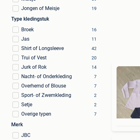
Jongen of Meisje
19
Type kledingstuk
Broek
16
Jas
11
Shirt of Longsleeve
42
Trui of Vest
20
Jurk of Rok
14
Nacht- of Onderkleding
7
Overhemd of Blouse
7
Sport- of Zwemkleding
2
Setje
2
Overige typen
7
Merk
JBC