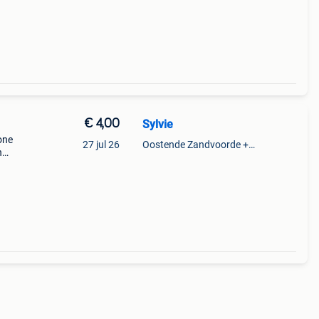
€ 4,00
Sylvie
one
27 jul 26
Oostende Zandvoorde +Oostende
n
 een