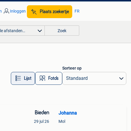
n
Inloggen
FR
Plaats zoekertje
lle afstanden…
Zoek
Sorteer op
Lijst
Foto’s
Bieden
Johanna
29 jul 26
Mol