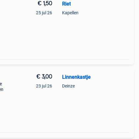
€ 1,50
Riet
25 jul 26
Kapellen
€ 3,00
Linnenkastje
re
23 jul 26
Deinze
en