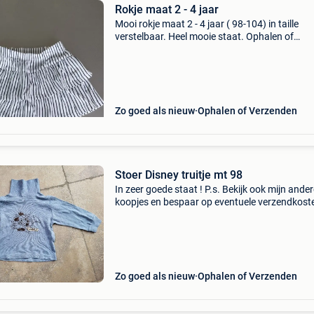
Rokje maat 2 - 4 jaar
Mooi rokje maat 2 - 4 jaar ( 98-104) in taille
verstelbaar. Heel mooie staat. Ophalen of
verzenden. Verzenden naar een postpunt is
goedkoper. Kijk je ook even naar mijn andere
zoekertjes ?
Zo goed als nieuw
Ophalen of Verzenden
Stoer Disney truitje mt 98
In zeer goede staat ! P.s. Bekijk ook mijn ande
koopjes en bespaar op eventuele verzendkost
Zo goed als nieuw
Ophalen of Verzenden