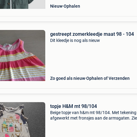
Nieuw
Ophalen
gestreept zomerkleedje maat 98 - 104
Dit kleedje is nog als nieuw
Zo goed als nieuw
Ophalen of Verzenden
topje H&M mt 98/104
Beige topje van h&m mt 98/104. Met tekening
afgewerkt met fronsjes aan de armsgaten. Zi
mijn andere zoekertjes van kinderkleding.
Verzendkosten ten laste van klant. Van 0 tot 2
blijven