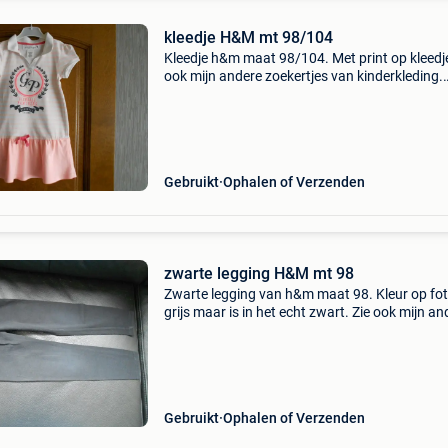
kleedje H&M mt 98/104
Kleedje h&m maat 98/104. Met print op kleedje
ook mijn andere zoekertjes van kinderkleding.
Verzendkosten ten laste van koper. Van 0 tot 
blijven de verzendkosten hetzelfde.
Gebruikt
Ophalen of Verzenden
zwarte legging H&M mt 98
Zwarte legging van h&m maat 98. Kleur op foto
grijs maar is in het echt zwart. Zie ook mijn an
zoekertjes van kinderkleding. Verzendkosten 
laste van koper. Van 0 tot 2 kg blijven de
Gebruikt
Ophalen of Verzenden