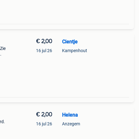
€ 2,00
Cientje
Zie
16 jul 26
Kampenhout
2 kg
€ 2,00
Helena
rd.
16 jul 26
Anzegem