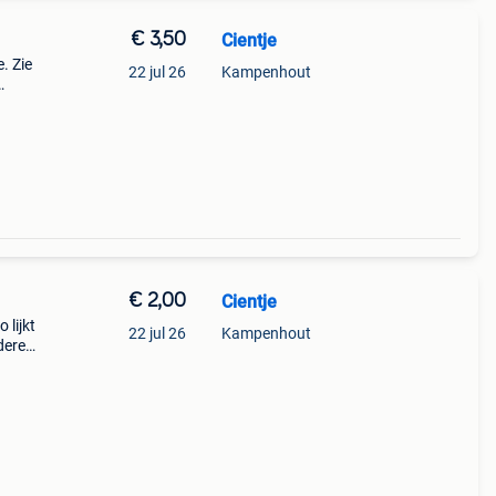
€ 3,50
Cientje
. Zie
22 jul 26
Kampenhout
2 kg
€ 2,00
Cientje
 lijkt
22 jul 26
Kampenhout
dere
ten