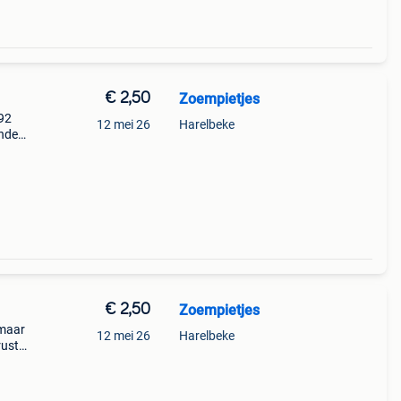
€ 2,50
Zoempietjes
92
12 mei 26
Harelbeke
andere
r u al
ra l
€ 2,50
Zoempietjes
 maar
12 mei 26
Harelbeke
rust
ndt u
. Of