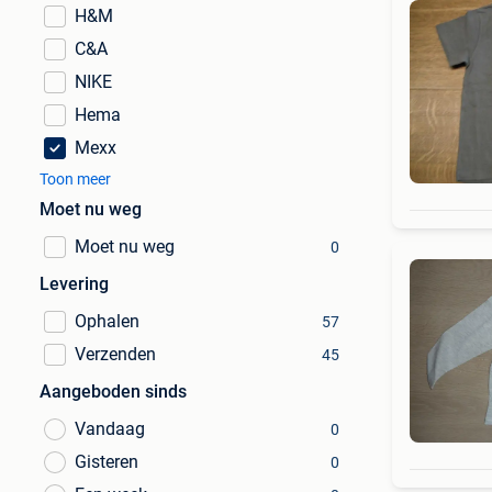
H&M
C&A
NIKE
Hema
Mexx
Toon meer
Moet nu weg
Moet nu weg
0
Levering
Ophalen
57
Verzenden
45
Aangeboden sinds
Vandaag
0
Gisteren
0