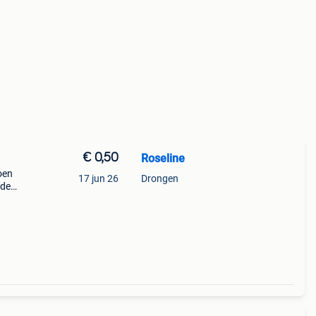
€ 0,50
Roseline
oen
17 jun 26
Drongen
 de
van de