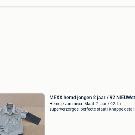
MEXX hemd jongen 2 jaar / 92 NIEUWst
Hemdje van mexx. Maat: 2 jaar / 92. In
superverzorgde, perfecte staat! Knappe detail
de afwerking.met zorg gewassen en nooit
gedroogd in de droogkast. Slechts enkele kere
gedragen door 1 kind. Af