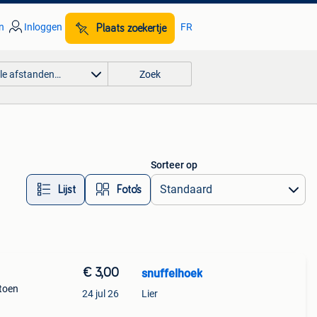
n
Inloggen
FR
Plaats zoekertje
lle afstanden…
Zoek
Sorteer op
Lijst
Foto’s
€ 3,00
snuffelhoek
atoen
24 jul 26
Lier