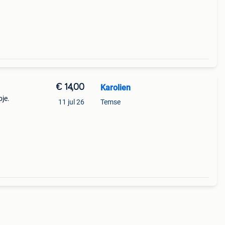
€ 14,00
Karolien
je.
11 jul 26
Temse