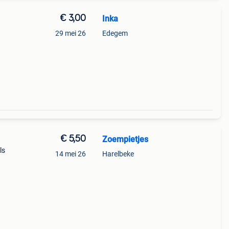
€ 3,00
Inka
29 mei 26
Edegem
€ 5,50
Zoempietjes
ls
14 mei 26
Harelbeke
r u al
tra