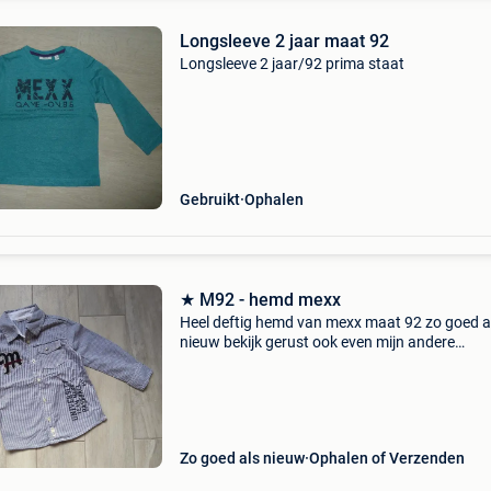
Longsleeve 2 jaar maat 92
Longsleeve 2 jaar/92 prima staat
Gebruikt
Ophalen
★ M92 - hemd mexx
Heel deftig hemd van mexx maat 92 zo goed a
nieuw bekijk gerust ook even mijn andere
zoekertjes, misschien vindt u toch dat ene waa
lang op zoek naar bent. Of zoekt u nog een ex
leuk hebbed
Zo goed als nieuw
Ophalen of Verzenden