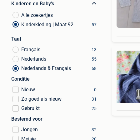
Kinderen en Baby's
Alle zoekertjes
Kinderkleding | Maat 92
57
Taal
Français
13
Nederlands
55
Nederlands & Français
68
Conditie
Nieuw
0
Zo goed als nieuw
31
Gebruikt
25
Bestemd voor
Jongen
32
Meisje
20