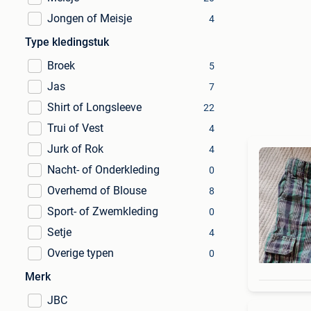
Jongen of Meisje
4
Type kledingstuk
Broek
5
Jas
7
Shirt of Longsleeve
22
Trui of Vest
4
Jurk of Rok
4
Nacht- of Onderkleding
0
Overhemd of Blouse
8
Sport- of Zwemkleding
0
Setje
4
Overige typen
0
Merk
JBC