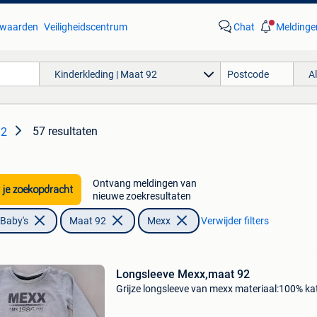
waarden
Veiligheidscentrum
Chat
Meldinge
Kinderkleding | Maat 92
A
57 resultaten
92
Ontvang meldingen van
 je zoekopdracht
nieuwe zoekresultaten
 Baby's
Maat 92
Mexx
Verwijder filters
Longsleeve Mexx,maat 92
Grijze longsleeve van mexx materiaal:100% k