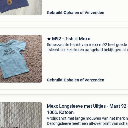
Gebruikt
Ophalen of Verzenden
★ M92 - T-shirt Mexx
Superzachte t-shirt van mexx m92 heel goede 
- slechts enkele keren aangehad bekijk gerust
even mijn andere zoekertjes, misschien vindt u
dat ene waar u al lang op zoek naar bent. Of 
Gebruikt
Ophalen of Verzenden
Mexx Longsleeve met Uiltjes - Maat 92 
100% Katoen
Vrolijk shirt met lange mouwen van het merk 
De longsleeve heeft een all-over print van scha