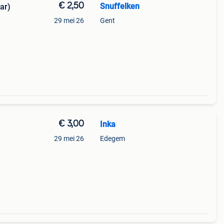
€ 2,50
Snuffelken
ar)
29 mei 26
Gent
€ 3,00
Inka
29 mei 26
Edegem