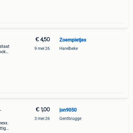
€ 4,50
Zoempietjes
staat
9 mei 26
Harelbeke
 ook
 toch
zoe
€ 1,00
jon9050
-
3 mei 26
Gentbrugge
mexx.
ttige