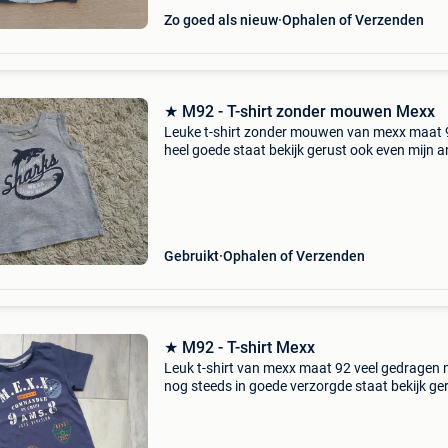
Zo goed als nieuw
Ophalen of Verzenden
★ M92 - T-shirt zonder mouwen Mexx
Leuke t-shirt zonder mouwen van mexx maat 
heel goede staat bekijk gerust ook even mijn 
zoekertjes, misschien vindt u toch dat ene waa
lang op zoek naar bent. Of zoekt u nog een ext
Gebruikt
Ophalen of Verzenden
★ M92 - T-shirt Mexx
Leuk t-shirt van mexx maat 92 veel gedragen
nog steeds in goede verzorgde staat bekijk ge
ook even mijn andere zoekertjes, misschien vi
toch dat ene waar u al lang op zoek naar bent