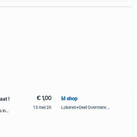
€ 1,00
M shop
aat !
13 mei 26
Lokeren+Deel Overmere En Zele
s in
n