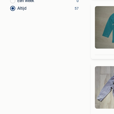
Een week
0
Altijd
57