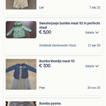
Lier
7 dec 23
Sweaterjasje bumba maat 92 in perfecte
staat
€ 5,00
Details
Oostende Zandvoorde +Oostende
21 apr 26
Bumba kleedje maat 92
€ 7,00
Details
Peer
26 nov 25
Bumba pyama