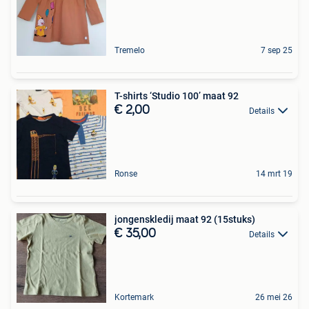
Tremelo
7 sep 25
T-shirts ‘Studio 100’ maat 92
€ 2,00
Details
Ronse
14 mrt 19
jongenskledij maat 92 (15stuks)
€ 35,00
Details
Kortemark
26 mei 26