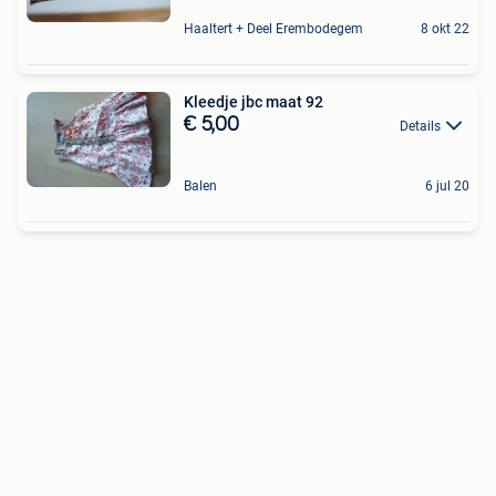
Haaltert + Deel Erembodegem
8 okt 22
Kleedje jbc maat 92
€ 5,00
Details
Balen
6 jul 20