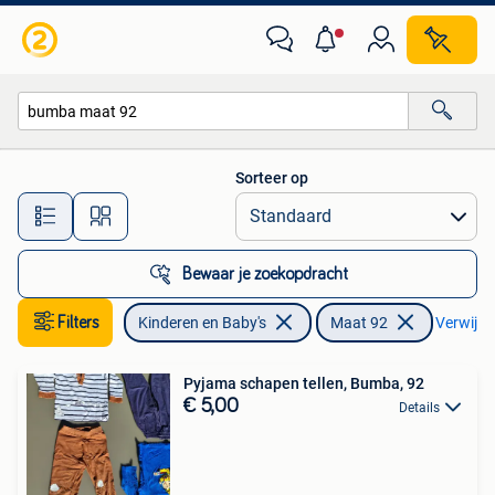
Kinderkleding | Maat 92
Sorteer op
Alle afstanden…
Bewaar je zoekopdracht
Filters
Kinderen en Baby's
Maat 92
Verwijder
Pyjama schapen tellen, Bumba, 92
€ 5,00
Details