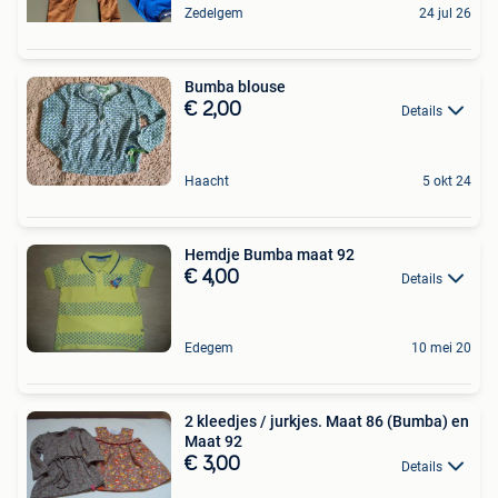
Zedelgem
24 jul 26
Bumba blouse
€ 2,00
Details
Haacht
5 okt 24
Hemdje Bumba maat 92
€ 4,00
Details
Edegem
10 mei 20
2 kleedjes / jurkjes. Maat 86 (Bumba) en
Maat 92
€ 3,00
Details