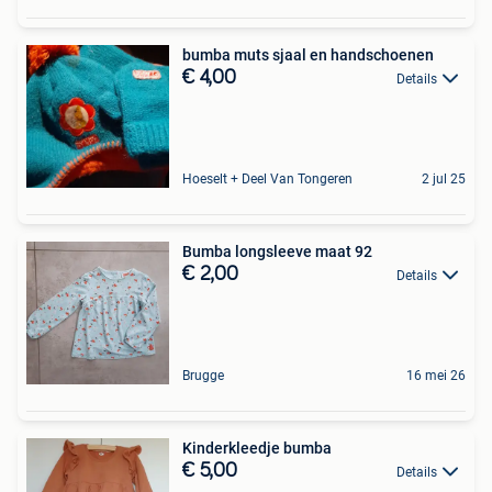
bumba muts sjaal en handschoenen
€ 4,00
Details
Hoeselt + Deel Van Tongeren
2 jul 25
Bumba longsleeve maat 92
€ 2,00
Details
Brugge
16 mei 26
Kinderkleedje bumba
€ 5,00
Details