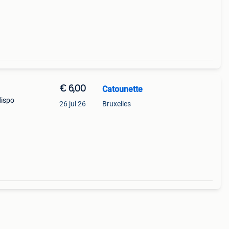
€ 6,00
Catounette
dispo
26 jul 26
Bruxelles