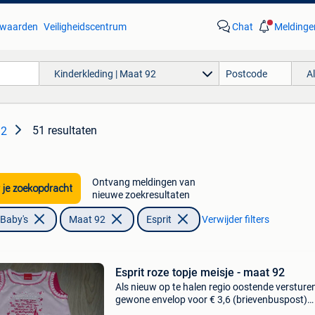
waarden
Veiligheidscentrum
Chat
Meldinge
Kinderkleding | Maat 92
A
51 resultaten
92
Ontvang meldingen van
 je zoekopdracht
nieuwe zoekresultaten
 Baby's
Maat 92
Esprit
Verwijder filters
Esprit roze topje meisje - maat 92
Als nieuw op te halen regio oostende versture
gewone envelop voor € 3,6 (brievenbuspost)
versturen naar een mondial relay afhaalpunt 