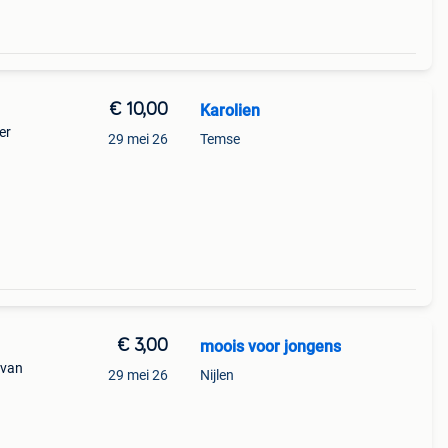
€ 10,00
Karolien
er
29 mei 26
Temse
€ 3,00
moois voor jongens
 van
29 mei 26
Nijlen