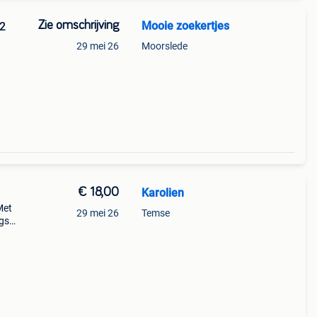
Zie omschrijving
Mooie zoekertjes
92
29 mei 26
Moorslede
€ 18,00
Karolien
Met
29 mei 26
Temse
ngs
at!