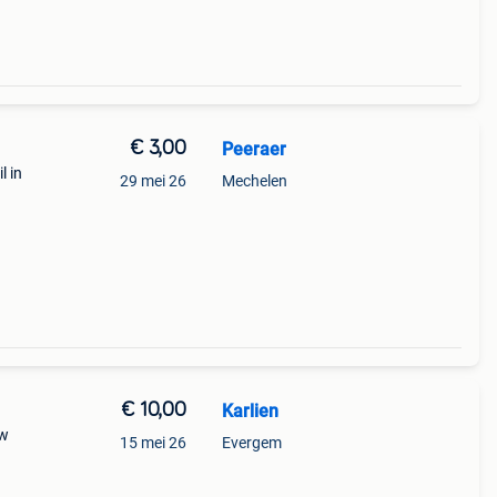
€ 3,00
Peeraer
l in
29 mei 26
Mechelen
€ 10,00
Karlien
uw
15 mei 26
Evergem