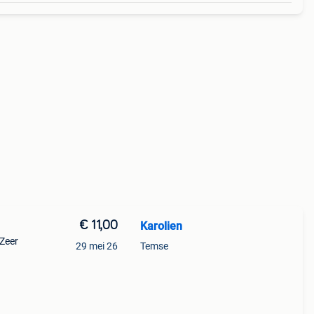
€ 11,00
Karolien
 Zeer
29 mei 26
Temse