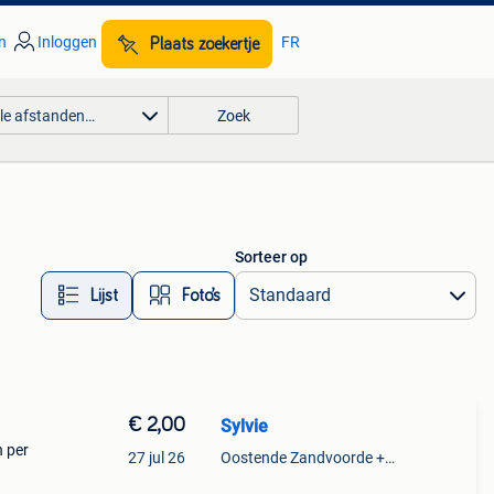
n
Inloggen
FR
Plaats zoekertje
lle afstanden…
Zoek
Sorteer op
Lijst
Foto’s
€ 2,00
Sylvie
n per
27 jul 26
Oostende Zandvoorde +Oostende
voor €