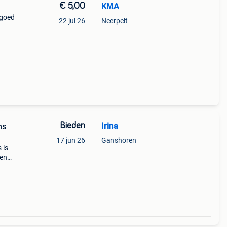
€ 5,00
KMA
 goed
22 jul 26
Neerpelt
Bieden
Irina
ns
17 jun 26
Ganshoren
 is
 en
ils: