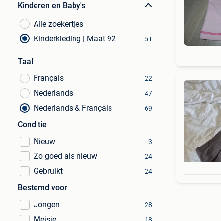
Kinderen en Baby's
Alle zoekertjes
Kinderkleding | Maat 92
51
Taal
Français
22
Nederlands
47
Nederlands & Français
69
Conditie
Nieuw
3
Zo goed als nieuw
24
Gebruikt
24
Bestemd voor
Jongen
28
Meisje
18