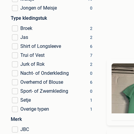
Jongen of Meisje
0
Type kledingstuk
Broek
2
Jas
2
Shirt of Longsleeve
6
Trui of Vest
7
Jurk of Rok
2
Nacht- of Onderkleding
0
Overhemd of Blouse
6
Sport- of Zwemkleding
0
Setje
1
Overige typen
1
Merk
JBC