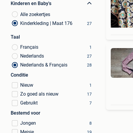
Kinderen en Baby's
Alle zoekertjes
Kinderkleding | Maat 176
27
Taal
Français
1
Nederlands
27
Nederlands & Français
28
Conditie
Nieuw
1
Zo goed als nieuw
17
Gebruikt
7
Bestemd voor
Jongen
8
Meisje
19