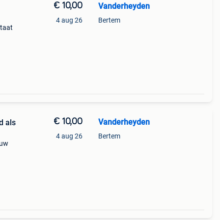
€ 10,00
Vanderheyden
4 aug 26
Bertem
staat
€ 10,00
Vanderheyden
d als
4 aug 26
Bertem
euw