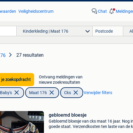
waarden
Veiligheidscentrum
Chat
Meldinge
Kinderkleding | Maat 176
A
27 resultaten
176
Ontvang meldingen van
 je zoekopdracht
nieuwe zoekresultaten
 Baby's
Maat 176
Cks
Verwijder filters
gebloemd bloesje
Gebloemd bloesje van cks maat 16 jaar. Nog i
goede staat. Verzendkosten ten laste van de 