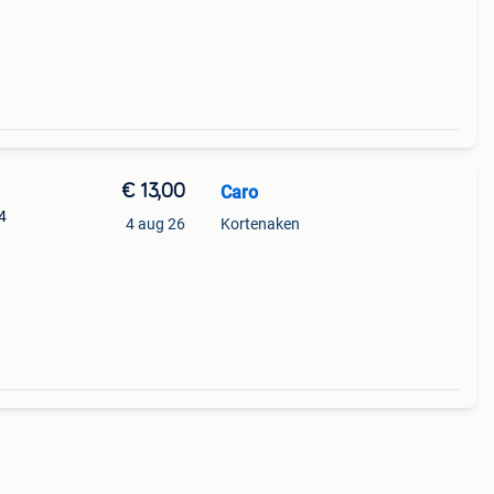
€ 13,00
Caro
4
4 aug 26
Kortenaken