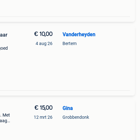
€ 10,00
Vanderheyden
jaar
4 aug 26
Bertem
goed
€ 15,00
Gina
s. Met
12 mrt 26
Grobbendonk
raag
).
. In