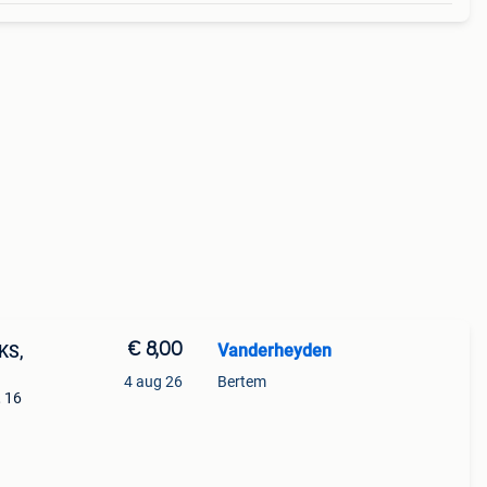
€ 8,00
Vanderheyden
KS,
4 aug 26
Bertem
, 16