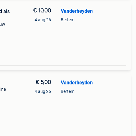
€ 10,00
Vanderheyden
d als
4 aug 26
Bertem
euw
€ 5,00
Vanderheyden
gine
4 aug 26
Bertem