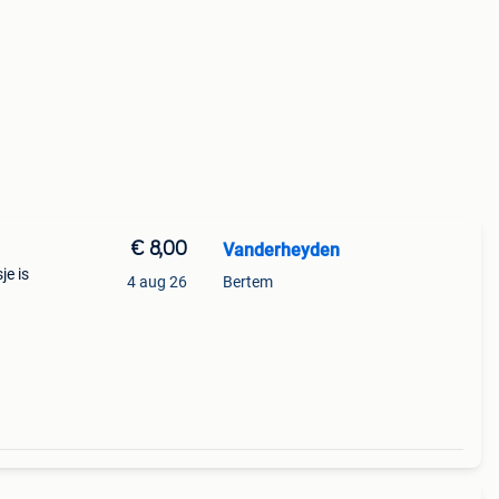
€ 8,00
Vanderheyden
je is
4 aug 26
Bertem