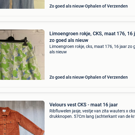
Zo goed als nieuw
Ophalen of Verzenden
Limoengroen rokje, CKS, maat 176, 16 
zo goed als nieuw
Limoengroen rokje, cks, maat 176, 16 jaar zo 
als nieuw
Zo goed als nieuw
Ophalen of Verzenden
Velours vest CKS - maat 16 jaar
Ribfluwelen jasje, vestje van zita wauters x ck
drukknopen. 57Cm lang (achterkant van de k
tot de zoom). 50Cm breed (van oksel tot oksel
Mouwlengte 45cm (binnenkant vanaf de oksel)
hee