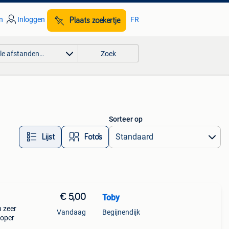
n
Inloggen
FR
Plaats zoekertje
lle afstanden…
Zoek
Sorteer op
Lijst
Foto’s
€ 5,00
Toby
n zeer
Vandaag
Begijnendijk
koper