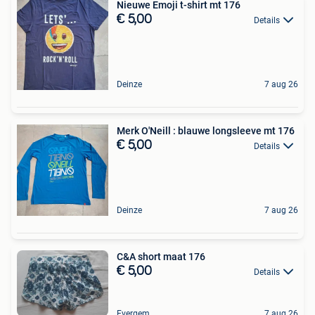
Nieuwe Emoji t-shirt mt 176
€ 5,00
Details
Deinze
7 aug 26
Merk O'Neill : blauwe longsleeve mt 176
€ 5,00
Details
Deinze
7 aug 26
C&A short maat 176
€ 5,00
Details
Evergem
7 aug 26