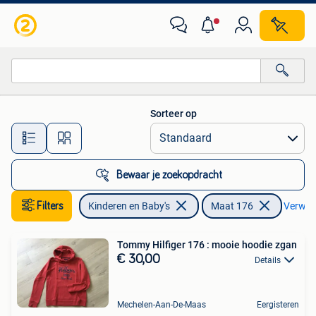
Kinderkleding | Maat 176
Sorteer op
Alle afstanden…
Bewaar je zoekopdracht
Filters
Kinderen en Baby's
Maat 176
Verwijde
Tommy Hilfiger 176 : mooie hoodie zgan
€ 30,00
Details
Mechelen-Aan-De-Maas
Eergisteren