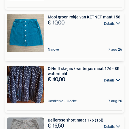
Mooi groen rokje van KETNET maat 158
€ 10,00
Details
Ninove
7 aug 26
O'Neill ski-jas / winterjas maat 176 - 8K
waterdicht
€ 40,00
Details
Oostkerke + Hoeke
7 aug 26
Bellerose short maat 176 (16j)
€ 16,50
Details