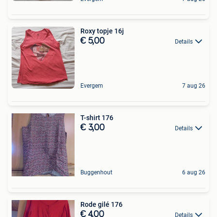
Roxy topje 16j
€ 5,00
Details
Evergem
7 aug 26
T-shirt 176
€ 3,00
Details
Buggenhout
6 aug 26
Rode gilé 176
€ 4,00
Details