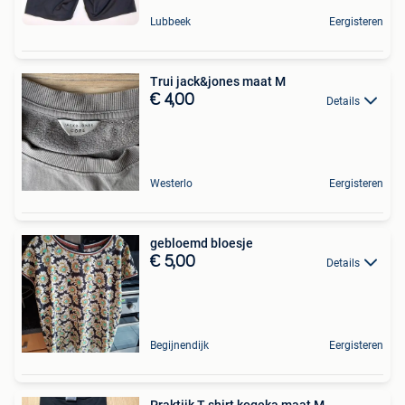
Lubbeek
Eergisteren
Trui jack&jones maat M
€ 4,00
Details
Westerlo
Eergisteren
gebloemd bloesje
€ 5,00
Details
Begijnendijk
Eergisteren
Praktijk T-shirt kogeka maat M