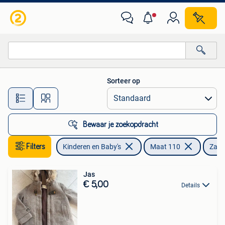
Kinderkleding | Maat 110
Sorteer op
Alle afstanden…
Bewaar je zoekopdracht
Filters
Kinderen en Baby's
Maat 110
Zara
Jas
€ 5,00
Details