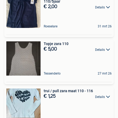
110/5jaar
€ 2,00
Details
Roeselare
31 mrt 26
Topje zara 110
€ 5,00
Details
Tessenderlo
27 mrt 26
trui / pull zara maat 110 - 116
€ 1,25
Details