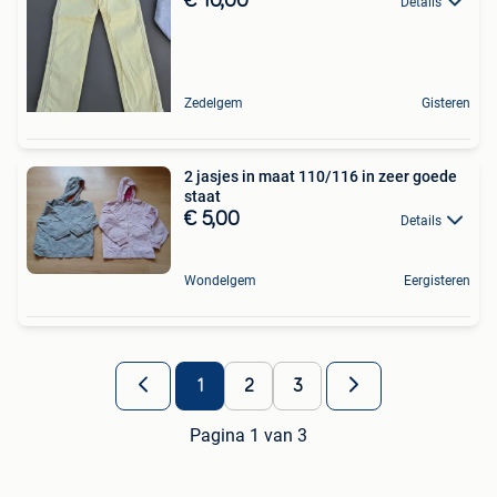
€ 10,00
Details
Zedelgem
Gisteren
2 jasjes in maat 110/116 in zeer goede
staat
€ 5,00
Details
Wondelgem
Eergisteren
1
2
3
Pagina 1 van 3