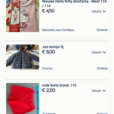
Nieuwe Hello Kitty shortama - Maat 110
/ 116
€ 4,50
Details
Mechelen-Aan-De-Maas
Gisteren
Jas meisje 5j
€ 6,00
Details
Kuurne
Gisteren
rode korte broek, 110
€ 2,00
Details
Zedelgem
Gisteren