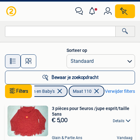
Kinderkleding | Maat 110
Sorteer op
Alle afstanden…
Bewaar je zoekopdracht
Filters
Kinderen en Baby's
Maat 110
Verwijder filters
3 pièces pour 5euros /jupe esprit/taille
5ans
€ 5,00
Details
Glain & Partie Ans
Vandaag