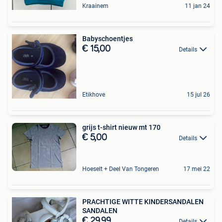
Kraainem
11 jan 24
Babyschoentjes
€ 15,00
Details
Etikhove
15 jul 26
grijs t-shirt nieuw mt 170
€ 5,00
Details
Hoeselt + Deel Van Tongeren
17 mei 22
PRACHTIGE WITTE KINDERSANDALEN
SANDALEN
€ 29,99
Details