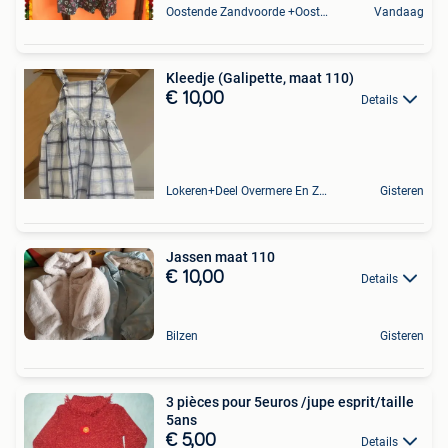
Oostende Zandvoorde +Oostende
Vandaag
Kleedje (Galipette, maat 110)
€ 10,00
Details
Lokeren+Deel Overmere En Zele
Gisteren
Jassen maat 110
€ 10,00
Details
Bilzen
Gisteren
3 pièces pour 5euros /jupe esprit/taille
5ans
€ 5,00
Details