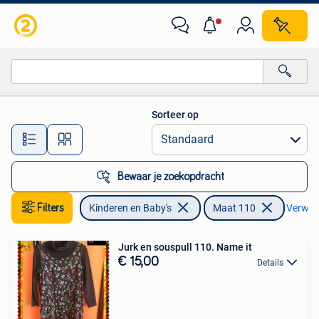
Kinderkleding | Maat 110
Sorteer op
Alle afstanden…
Bewaar je zoekopdracht
Filters
Kinderen en Baby's
Maat 110
Verwijde
Jurk en souspull 110. Name it
€ 15,00
Details