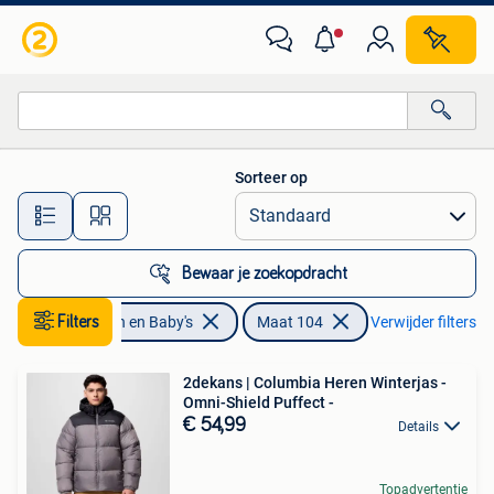
Kinderkleding | Maat 104
Sorteer op
Alle afstanden…
Bewaar je zoekopdracht
Filters
Kinderen en Baby's
Maat 104
Verwijder filters
2dekans | Columbia Heren Winterjas -
Omni-Shield Puffect -
€ 54,99
Details
Topadvertentie