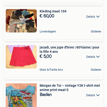
Kleding maat 104
€ 60,00
Details
Lovendegem
Gisteren
jacadi, une jupe d'hiver /60%laine/ pour
la fille 4 ans
€ 5,00
Details
Glain & Partie Ans
Gisteren
Morgan de Toi – vintage Y2K t-shirt met
anime print maat S
Bieden
Details