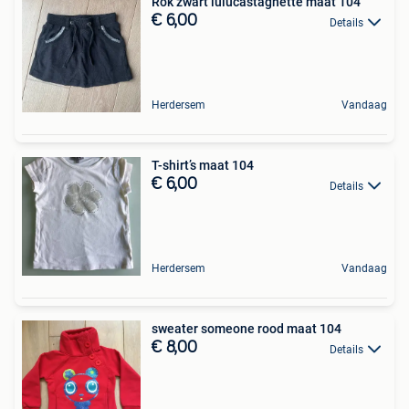
Rok zwart lulucastagnette maat 104
€ 6,00
Details
Herdersem
Vandaag
T-shirt’s maat 104
€ 6,00
Details
Herdersem
Vandaag
sweater someone rood maat 104
€ 8,00
Details