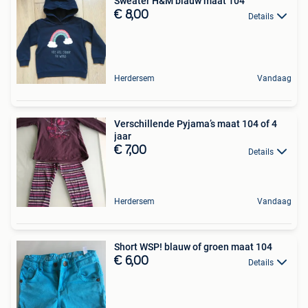
Sweater H&M blauw maat 104
€ 8,00
Details
Herdersem
Vandaag
Verschillende Pyjama’s maat 104 of 4
jaar
€ 7,00
Details
Herdersem
Vandaag
Short WSP! blauw of groen maat 104
€ 6,00
Details