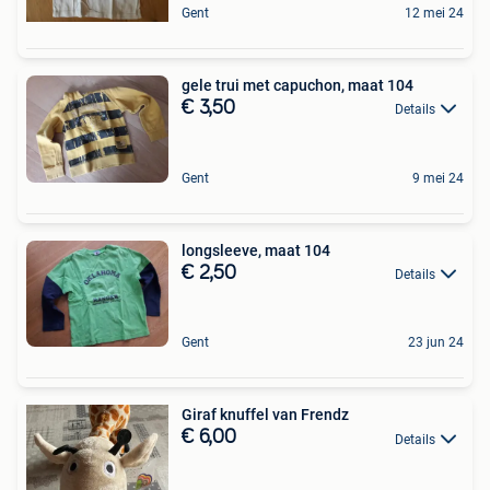
Gent
12 mei 24
gele trui met capuchon, maat 104
€ 3,50
Details
Gent
9 mei 24
longsleeve, maat 104
€ 2,50
Details
Gent
23 jun 24
Giraf knuffel van Frendz
€ 6,00
Details