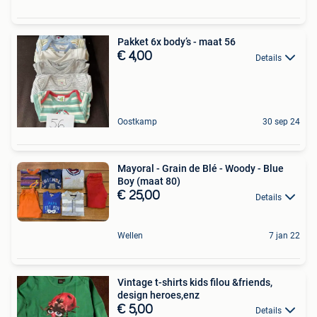
Pakket 6x body’s - maat 56
€ 4,00
Details
Oostkamp
30 sep 24
Mayoral - Grain de Blé - Woody - Blue
Boy (maat 80)
€ 25,00
Details
Wellen
7 jan 22
Vintage t-shirts kids filou &friends,
design heroes,enz
€ 5,00
Details