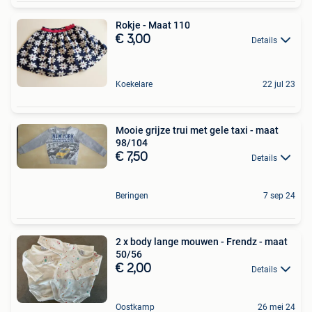
Rokje - Maat 110
€ 3,00
Details
Koekelare
22 jul 23
Mooie grijze trui met gele taxi - maat
98/104
€ 7,50
Details
Beringen
7 sep 24
2 x body lange mouwen - Frendz - maat
50/56
€ 2,00
Details
Oostkamp
26 mei 24