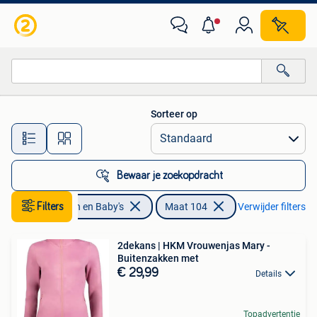
Kinderkleding | Maat 104
Sorteer op
Alle afstanden…
Bewaar je zoekopdracht
Filters
Kinderen en Baby's
Maat 104
Verwijder filters
2dekans | HKM Vrouwenjas Mary -
Buitenzakken met
€ 29,99
Details
Topadvertentie