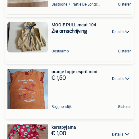
Bastogne + Partie De Longchamps Et Sibret
Gisteren
MOOIE PULL maat 104
Zie omschrijving
Details
Oostkamp
Gisteren
oranje topje esprit mini
€ 1,50
Details
Begijnendijk
Gisteren
kerstpyjama
€ 1,00
Details