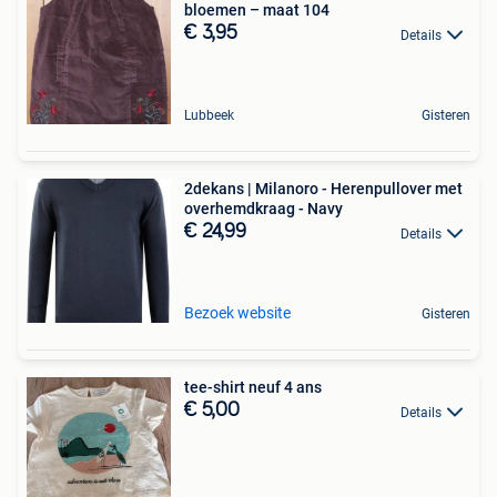
bloemen – maat 104
€ 3,95
Details
Lubbeek
Gisteren
2dekans | Milanoro - Herenpullover met
overhemdkraag - Navy
€ 24,99
Details
Bezoek website
Gisteren
tee-shirt neuf 4 ans
€ 5,00
Details