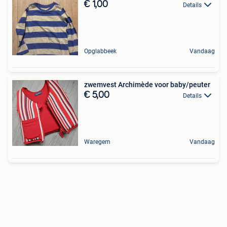
€ 1,00
Details
Opglabbeek
Vandaag
zwemvest Archimède voor baby/peuter
€ 5,00
Details
Waregem
Vandaag