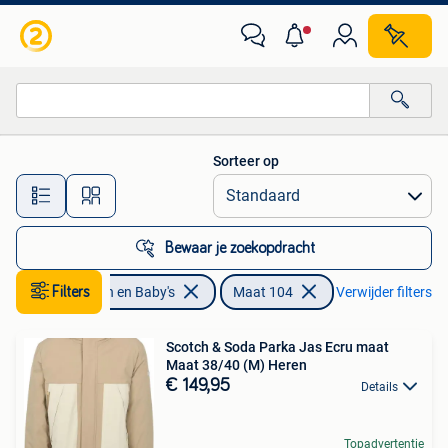
Kinderkleding | Maat 104
Sorteer op
Alle afstanden…
Bewaar je zoekopdracht
Filters
Kinderen en Baby's
Maat 104
Verwijder filters
Scotch & Soda Parka Jas Ecru maat
Maat 38/40 (M) Heren
€ 149,95
Details
Topadvertentie