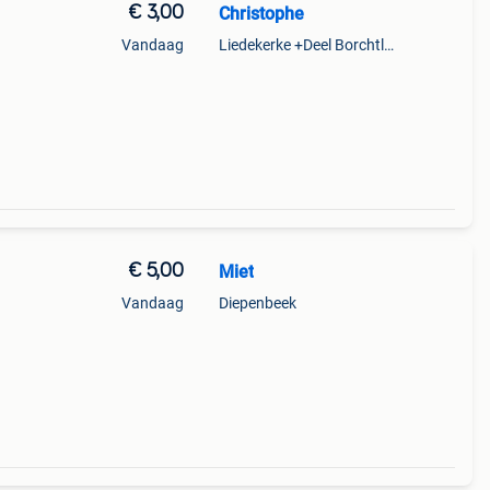
€ 3,00
Christophe
Vandaag
Liedekerke +Deel Borchtlombeek
€ 5,00
Miet
Vandaag
Diepenbeek