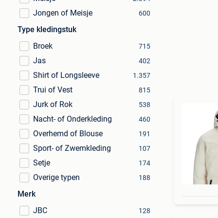
Jongen of Meisje
600
Type kledingstuk
Broek
715
Jas
402
Shirt of Longsleeve
1.357
Trui of Vest
815
Jurk of Rok
538
Nacht- of Onderkleding
460
Overhemd of Blouse
191
Sport- of Zwemkleding
107
Setje
174
Overige typen
188
Merk
JBC
128