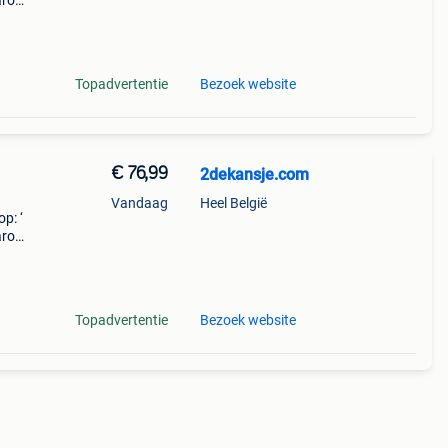
aarom
ld,
o
Topadvertentie
Bezoek website
€ 76,99
2dekansje.com
Vandaag
Heel België
p: ‘
aarom
ld,
o
Topadvertentie
Bezoek website