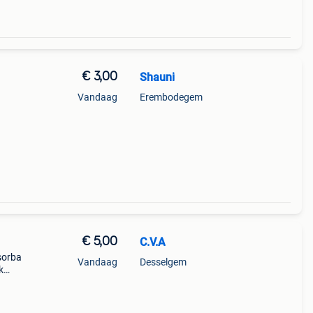
€ 3,00
Shauni
Vandaag
Erembodegem
€ 5,00
C.V.A
sorba
Vandaag
Desselgem
k