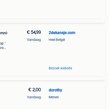
€ 54,99
2dekansje.com
Omni-
Vandaag
Heel België
p: ‘
aarom
ld,
o
Bezoek website
€ 2,00
dorothy
Vandaag
Menen