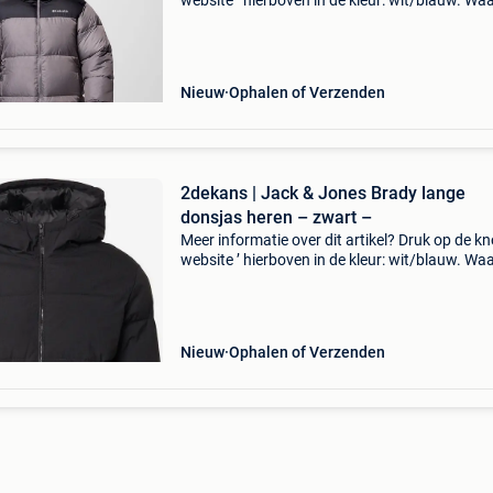
website ’ hierboven in de kleur: wit/blauw. W
bestellen bij 2dekansje.com? Voor 16:00 beste
morgen in huis binnen belgië. 1 Jaar garantie 
Nieuw
Ophalen of Verzenden
2dekans | Jack & Jones Brady lange
donsjas heren – zwart –
Meer informatie over dit artikel? Druk op de kno
website ’ hierboven in de kleur: wit/blauw. W
bestellen bij 2dekansje.com? Voor 16:00 beste
morgen in huis binnen belgië. 1 Jaar garantie 
Nieuw
Ophalen of Verzenden