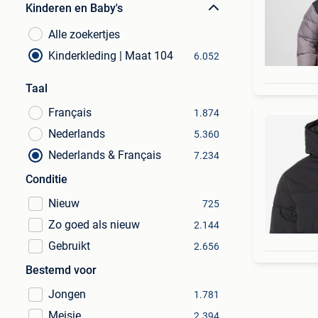
Kinderen en Baby's
Alle zoekertjes
Kinderkleding | Maat 104
6.052
Taal
Français
1.874
Nederlands
5.360
Nederlands & Français
7.234
Conditie
Nieuw
725
Zo goed als nieuw
2.144
Gebruikt
2.656
Bestemd voor
Jongen
1.781
Meisje
2.394