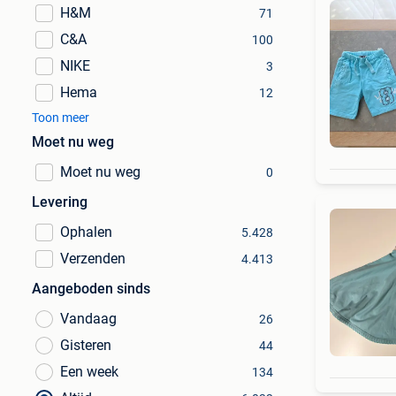
H&M
71
C&A
100
NIKE
3
Hema
12
Toon meer
Moet nu weg
Moet nu weg
0
Levering
Ophalen
5.428
Verzenden
4.413
Aangeboden sinds
Vandaag
26
Gisteren
44
Een week
134