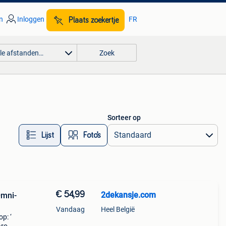
n
Inloggen
FR
Plaats zoekertje
lle afstanden…
Zoek
Sorteer op
Lijst
Foto’s
€ 54,99
2dekansje.com
Omni-
Vandaag
Heel België
p: ‘