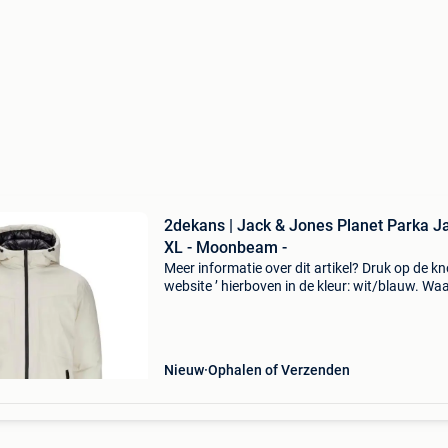
2dekans | Jack & Jones Planet Parka J
XL - Moonbeam -
Meer informatie over dit artikel? Druk op de kno
website ’ hierboven in de kleur: wit/blauw. W
bestellen bij 2dekansje.com? Voor 16:00 beste
morgen in huis binnen belgië. 1 Jaar garantie 
Nieuw
Ophalen of Verzenden