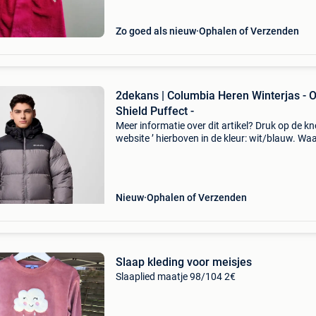
Zo goed als nieuw
Ophalen of Verzenden
2dekans | Columbia Heren Winterjas - 
Shield Puffect -
Meer informatie over dit artikel? Druk op de kno
website ’ hierboven in de kleur: wit/blauw. W
bestellen bij 2dekansje.com? Voor 16:00 beste
morgen in huis binnen belgië. 1 Jaar garantie 
Nieuw
Ophalen of Verzenden
Slaap kleding voor meisjes
Slaaplied maatje 98/104 2€