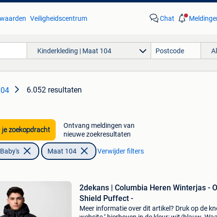
waarden
Veiligheidscentrum
Chat
Meldinge
Kinderkleding | Maat 104
A
6.052 resultaten
104
Ontvang meldingen van
 je zoekopdracht
nieuwe zoekresultaten
 Baby's
Maat 104
Verwijder filters
2dekans | Columbia Heren Winterjas - 
Shield Puffect -
Meer informatie over dit artikel? Druk op de kno