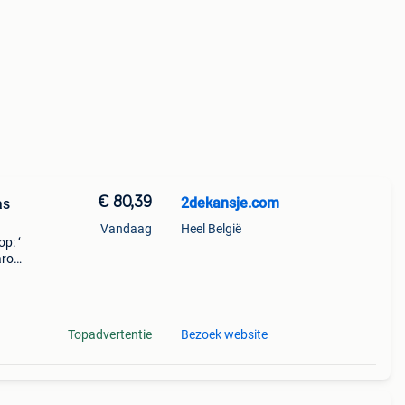
€ 80,39
2dekansje.com
as
Vandaag
Heel België
p: ‘
aarom
ld,
o
Topadvertentie
Bezoek website