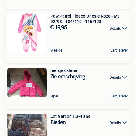
Paw Patrol Fleece Onesie Roze - Mt
92/98 - 104/110 - 116/128
€ 19,95
Details
Weelde
Eergisteren
meisjes kleren
Zie omschrijving
Details
Ieper
Eergisteren
Lot Garçon T.3-4 ans
Bieden
Details