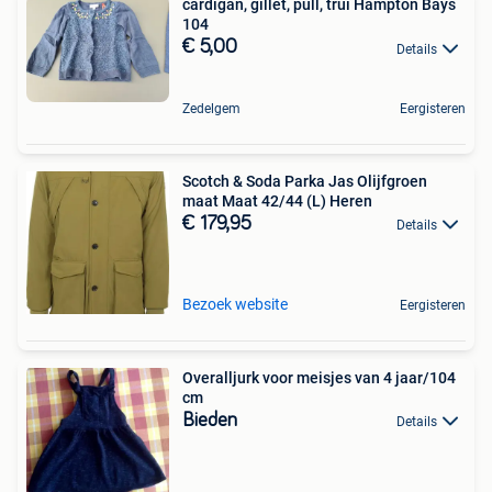
cardigan, gillet, pull, trui Hampton Bays
104
€ 5,00
Details
Zedelgem
Eergisteren
Scotch & Soda Parka Jas Olijfgroen
maat Maat 42/44 (L) Heren
€ 179,95
Details
Bezoek website
Eergisteren
Overalljurk voor meisjes van 4 jaar/104
cm
Bieden
Details