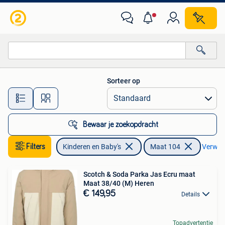
Kinderkleding | Maat 104
Sorteer op
Alle afstanden…
Bewaar je zoekopdracht
Filters
Kinderen en Baby's
Maat 104
Verwijde
Scotch & Soda Parka Jas Ecru maat
Maat 38/40 (M) Heren
€ 149,95
Details
Topadvertentie