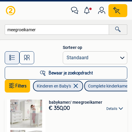
Kinderkamer | Complete kinderkamers
Sorteer op
Alle afstanden…
Bewaar je zoekopdracht
Filters
Kinderen en Baby's
Complete kinderkamers
babykamer/ meegroeikamer
€ 350,00
Details