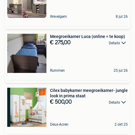
Wevelgem
8 jul 26
Meegroeikamer Luca (online = te koop)
€ 275,00
Details
Rummen
25 jul 26
Cilex babykamer meegroeikamer- jungle
look in prima staat
€ 500,00
Details
Deux-Acren
2 okt 25