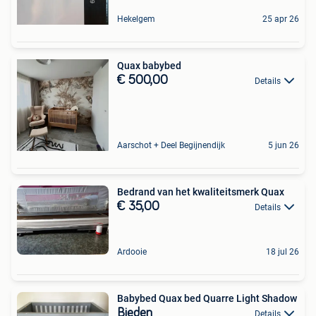
Hekelgem
25 apr 26
Quax babybed
€ 500,00
Details
Aarschot + Deel Begijnendijk
5 jun 26
Bedrand van het kwaliteitsmerk Quax
€ 35,00
Details
Ardooie
18 jul 26
Babybed Quax bed Quarre Light Shadow
Bieden
Details