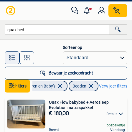
Kinderkamer | Bedden
Sorteer op
Alle afstanden…
Bewaar je zoekopdracht
Filters
Kinderen en Baby's
Bedden
Verwijder filters
Quax Flow babybed + Aerosleep
Evolution matraspakket
€ 180,00
Details
Topzoekertje
Brecht
Vandaag