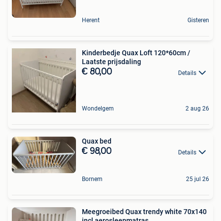
Herent
Gisteren
Kinderbedje Quax Loft 120*60cm /
Laatste prijsdaling
€ 80,00
Details
Wondelgem
2 aug 26
Quax bed
€ 98,00
Details
Bornem
25 jul 26
Meegroeibed Quax trendy white 70x140
incl aerosleepmatras