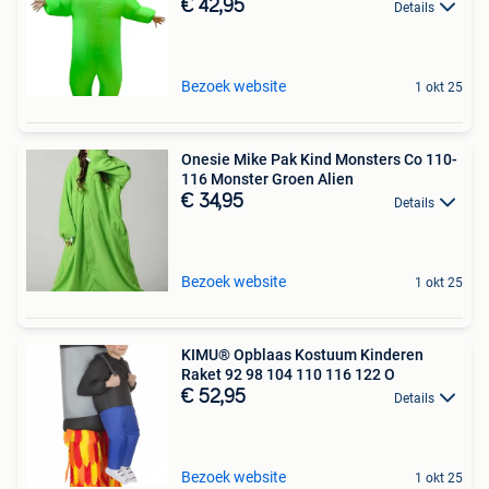
€ 42,95
Details
Bezoek website
1 okt 25
Onesie Mike Pak Kind Monsters Co 110-
116 Monster Groen Alien
€ 34,95
Details
Bezoek website
1 okt 25
KIMU® Opblaas Kostuum Kinderen
Raket 92 98 104 110 116 122 O
€ 52,95
Details
Bezoek website
1 okt 25