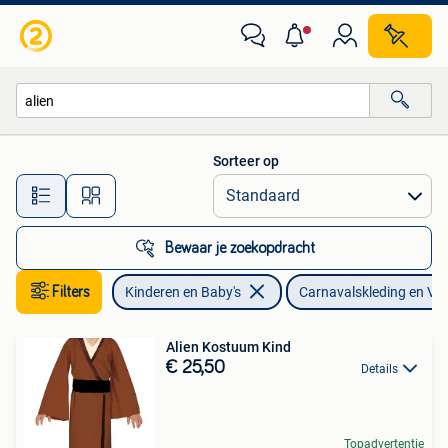
Carnavalskleding en Verkleedspullen
Sorteer op
Alle afstanden…
Bewaar je zoekopdracht
Filters
Kinderen en Baby's
Carnavalskleding en Ver
Alien Kostuum Kind
€ 25,50
Details
Topadvertentie