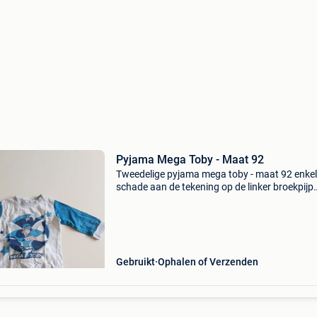
Pyjama Mega Toby - Maat 92
Tweedelige pyjama mega toby - maat 92 enkel
schade aan de tekening op de linker broekpijp
onderaan (zie foto) (eventuele) verzendingsk
zijn ten laste van de koper
Gebruikt
Ophalen of Verzenden