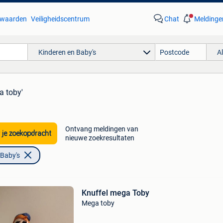
waarden
Veiligheidscentrum
Chat
Meldinge
Kinderen en Baby's
A
a toby'
Ontvang meldingen van
 je zoekopdracht
nieuwe zoekresultaten
 Baby's
Knuffel mega Toby
Mega toby