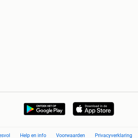
esvol
Help en info
Voorwaarden
Privacyverklaring