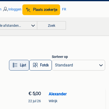
n
Inloggen
FR
Plaats zoekertje
lle afstanden…
Zoek
Sorteer op
Lijst
Foto’s
€ 5,00
Alexander
22 jul 26
Wilrijk