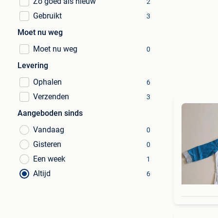
Zo goed als nieuw
2
Gebruikt
3
Moet nu weg
Moet nu weg
0
Levering
Ophalen
6
Verzenden
3
Aangeboden sinds
Vandaag
0
Gisteren
0
Een week
1
Altijd
6