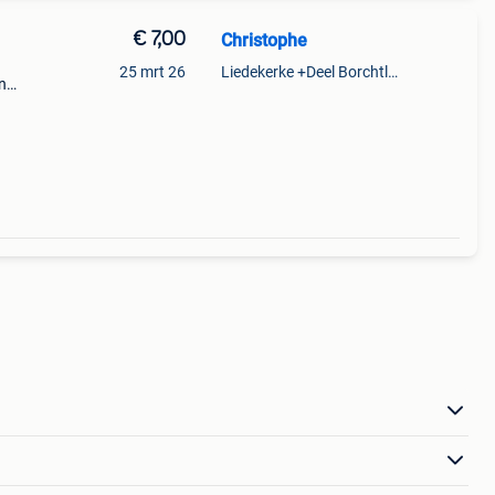
€ 7,00
Christophe
25 mrt 26
Liedekerke +Deel Borchtlombeek
n
atis