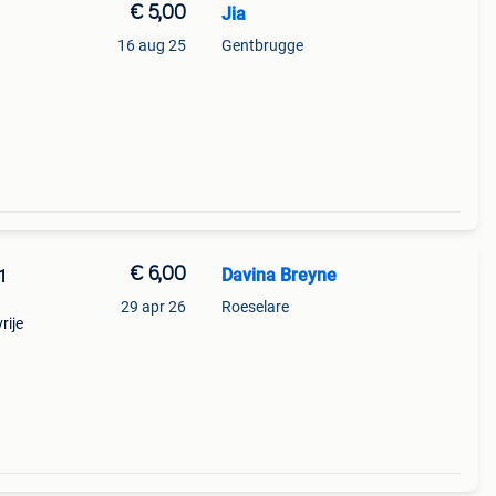
€ 5,00
Jia
16 aug 25
Gentbrugge
€ 6,00
Davina Breyne
1
29 apr 26
Roeselare
rije