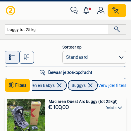
Buggy's
Sorteer op
Alle afstanden…
Bewaar je zoekopdracht
Filters
Kinderen en Baby's
Buggy's
Verwijder filters
Maclaren Quest Arc buggy (tot 25kg!)
€ 100,00
Details