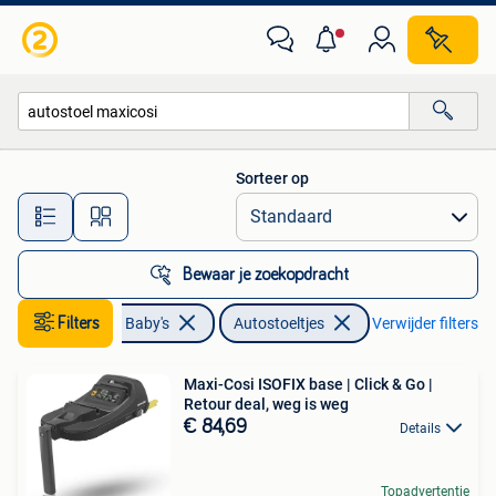
Autostoeltjes
Sorteer op
Alle afstanden…
Bewaar je zoekopdracht
Kinderen en Baby's
Filters
Autostoeltjes
Verwijder filters
Maxi-Cosi ISOFIX base | Click & Go |
Retour deal, weg is weg
€ 84,69
Details
Topadvertentie